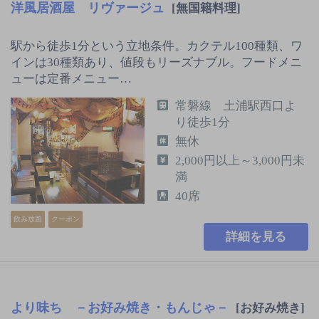
洋風居酒屋 リヴァージュ
[無国籍料理]
駅から徒歩1分という立地条件。カクテル100種類、ワ
インは30種類あり、値段もリーズナブル。フードメニ
ューは定番メニュー…
常磐線 土浦駅西口よ
り徒歩1分
無休
2,000円以上～3,000円未
満
40席
飲み放題
クーポン
詳細を見る
より味ち －お好み焼き・もんじゃ－
[お好み焼き]