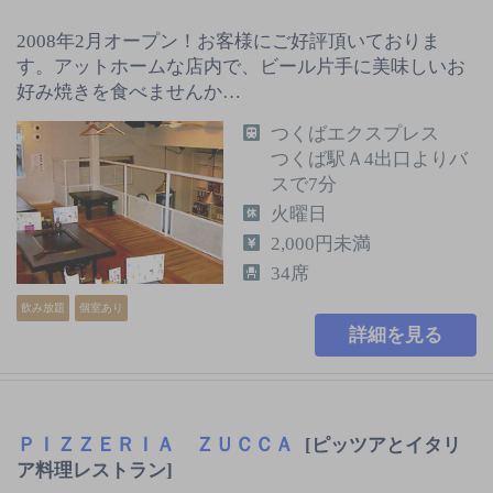
2008年2月オープン！お客様にご好評頂いておりま
す。アットホームな店内で、ビール片手に美味しいお
好み焼きを食べませんか…
つくばエクスプレス
つくば駅Ａ4出口よりバ
スで7分
火曜日
2,000円未満
34席
飲み放題
個室あり
詳細を見る
ＰＩＺＺＥＲＩＡ ＺＵＣＣＡ
[ピッツアとイタリ
ア料理レストラン]