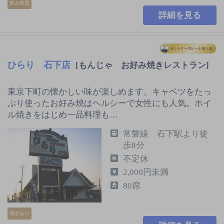
飲み放題
詳細を見る
ひらり 石下店
[もんじゃ お好み焼きレストラン]
東京下町の懐かしい味が楽しめます。キャベツをたっ
ぷり使ったお好み焼はヘルシーで女性にも人気。ホイ
ル焼きをはじめ一品料理も…
常磐線 石下駅より徒
歩8分
不定休
2,000円未満
80席
個室あり