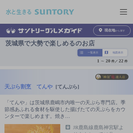
このページの本文へ移動
メニュ
現在地
から探す
茨城県で大勢で楽しめるのお店
一覧表示
地図表示
1
～
20
22
件／
件
天ぷら割烹 てんや
[てんぷら]
「てんや」は茨城県鹿嶋市内唯一の天ぷら専門店。季
節感あふれる食材を駆使した揚げたての天ぷらをカウ
ンターで楽しめます。焼き…
JR鹿島線鹿島神宮駅よ