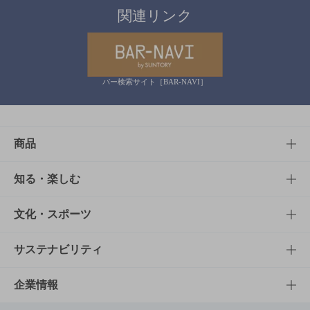
関連リンク
バー検索サイト［BAR-NAVI］
商品
商品TOP
知る・楽しむ
商品一覧
知る・楽しむTOP
文化・スポーツ
商品発売情報
キャンペーン
文化・スポーツTOP
サステナビリティ
栄養成分一覧
工場見学
サントリーホール
サステナビリティTOP
企業情報