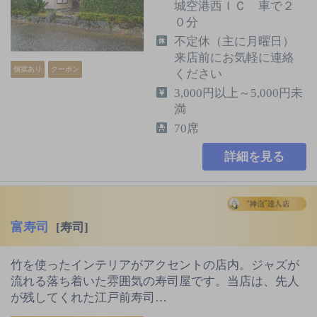
城空港西ＩＣ 車で２
０分
不定休（主に月曜日）
来店前にお気軽に連絡
個室あり
クーポン
ください
3,000円以上～5,000円未
満
70席
詳細を見る
富寿司
[寿司]
竹を使ったインテリアがアクセントの店内。ジャズが
流れる落ち着いた雰囲気の寿司屋です。当店は、先人
が残してくれた江戸前寿司…