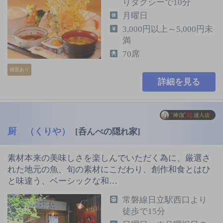
りタクシーで10分
月曜日
3,000円以上～5,000円未
満
70席
個室あり
詳細を見る
厨 （くりや）
[呑んべの隠れ家]
素材本来の美味しさを楽しんでいただく為に、厳選さ
れた地元の魚、旬の素材にこだわり、創作和食とはひ
と味違う、ベーシックな和…
常磐線日立駅西口より
徒歩で15分