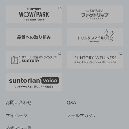
お料理・お酒レシピ
サントリー美術館
トップメッセージ
企業情報TOP
地域情報
サントリーサンバーズ大阪
サントリーが考えるサステナビリティ経営
企業概要
東京サントリーサンゴリアス
ESG情報ポータル
グループ企業一覧
サントリースポーツ
サステナビリティストーリーズ
事業所一覧
採用情報
お問い合わせ
Q&A
マイページ
メールマガジン
公式SNS一覧