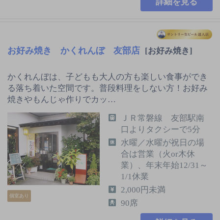
詳細を見る
お好み焼き かくれんぼ 友部店
[お好み焼き]
かくれんぼは、子どもも大人の方も楽しい食事ができ
る落ち着いた空間です。普段料理をしない方！お好み
焼きやもんじゃ作りでカッ…
ＪＲ常磐線 友部駅南
口よりタクシーで5分
水曜／水曜が祝日の場
合は営業（火or木休
業）、年末年始12/31～
1/1休業
2,000円未満
個室あり
90席