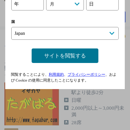
年
日
月
40席
詳細を見る
国
イザカヤ たがばる
[スペイン料理]
サイトを閲覧する
スペインのバル風にオープンキッチンとカウンターを
照明で演出。南欧をコンセプトにスペイン産生ハム、
イタリア産チーズを中心に…
閲覧することにより、
利用規約
、
プライバシーポリシー
、およ
び Cookie の使用に同意したことになります。
ＪＲ常磐線 常陸多賀
駅より徒歩2分
日曜
2,000円以上～3,000円未
満
28席