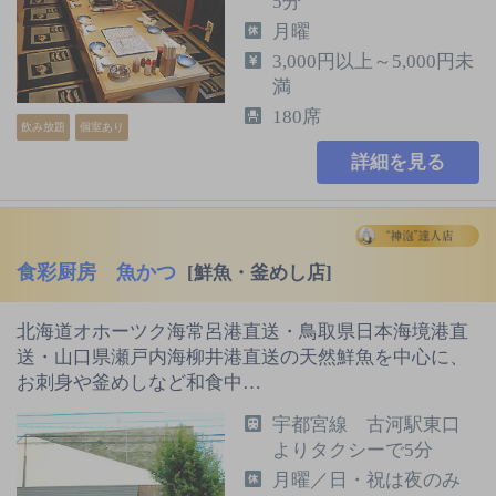
5分
月曜
3,000円以上～5,000円未
満
180席
飲み放題
個室あり
詳細を見る
食彩厨房 魚かつ
[鮮魚・釜めし店]
北海道オホーツク海常呂港直送・鳥取県日本海境港直
送・山口県瀬戸内海柳井港直送の天然鮮魚を中心に、
お刺身や釜めしなど和食中…
宇都宮線 古河駅東口
よりタクシーで5分
月曜／日・祝は夜のみ