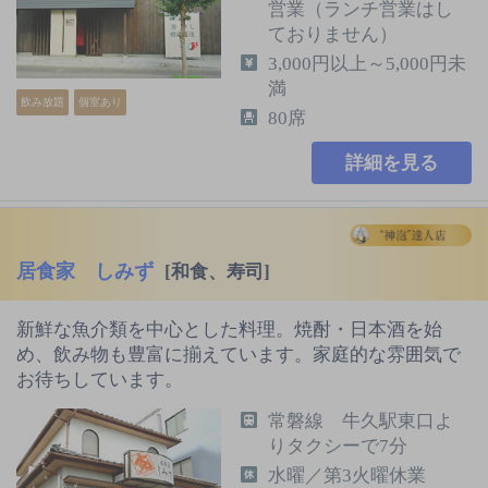
営業（ランチ営業はし
ておりません）
3,000円以上～5,000円未
満
飲み放題
個室あり
80席
詳細を見る
居食家 しみず
[和食、寿司]
新鮮な魚介類を中心とした料理。焼酎・日本酒を始
め、飲み物も豊富に揃えています。家庭的な雰囲気で
お待ちしています。
常磐線 牛久駅東口よ
りタクシーで7分
水曜／第3火曜休業