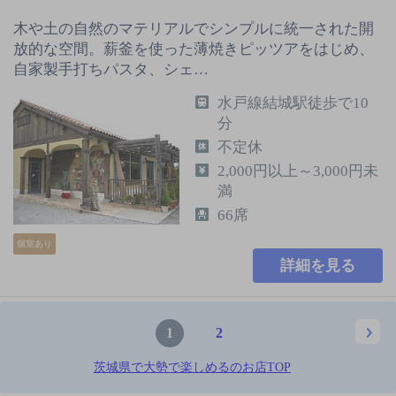
木や土の自然のマテリアルでシンプルに統一された開
放的な空間。薪釜を使った薄焼きピッツアをはじめ、
自家製手打ちパスタ、シェ…
水戸線結城駅徒歩で10
分
不定休
2,000円以上～3,000円未
満
66席
個室あり
詳細を見る
1
2
茨城県で大勢で楽しめるのお店TOP