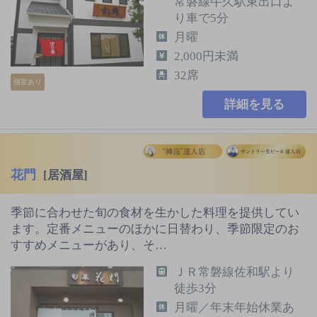
常磐線牛久駅東出口よ
り車で5分
月曜
2,000円未満
32席
個室あり
詳細を見る
花門
[居酒屋]
季節に合わせた旬の食材を生かした料理を提供してい
ます。定番メニューのほかに日替わり、季節限定のお
すすめメニューがあり、そ…
ＪＲ常磐線佐和駅より
徒歩3分
月曜／年末年始休業あ