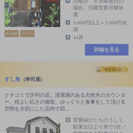
日曜日 ※月曜祝日の
場合、日曜営業月曜休
業
3,000円以上～5,000円未
満
飲み放題
クーポン
44席
詳細を見る
すし角
[寿司屋]
クチコミで評判の店。清潔感のある天然木のカウンタ
ー、程よい広さの個室。ゆっくりと食事をして頂ける
空間を大切にした店内で四…
常磐線ひたちのうしく
駅東出口より車で5分／