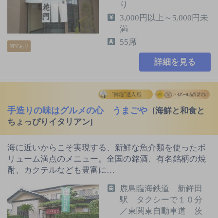
り
3,000円以上～5,000円未
満
55席
個室あり
詳細を見る
手造りの味はグルメの心 うまごや
[海鮮と和食と
ちょっぴりイタリアン]
海に近いからこそ実現する、新鮮な魚介類を使ったボ
リューム満点のメニュー。全国の銘酒、有名銘柄の焼
酎、カクテルなども豊富に…
鹿島臨海鉄道 新鉾田
駅 タクシーで１０分
／東関東自動車道 茨