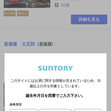
50席
飲み放題
個室あり
詳細を見る
居酒屋 大五郎
[居酒屋]
おつまみからご飯ものまで、多彩なメニューがズラ
リ！しかも、リーズナブル！料理はすべて手造りにこ
だわり、存分に美味しい料理…
鹿島線鹿島神宮駅より
このサイトにはお酒に関する情報が含まれているため、
20
徒歩15分
歳以上の方を対象としています。
日曜／日曜が祝日の場
誕生年月日を西暦でご入力下さい。
合は、翌日休業
2,000円以上～3,000円未
生年月日
満