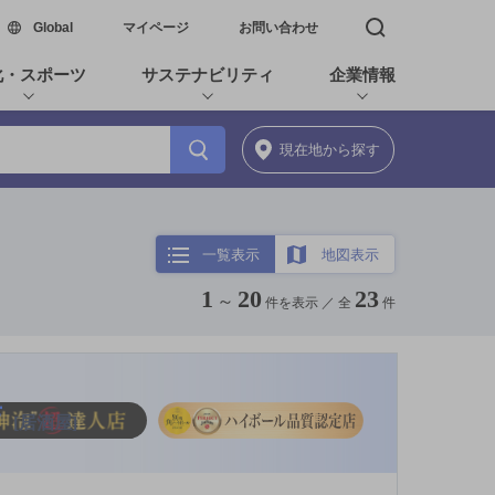
新しいウィンドウで開く
Global
マイページ
お問い合わせ
検索窓を開く
化・スポーツ
サステナビリティ
企業情報
現在地
から探す
一覧表示
地図表示
1
20
23
～
件を表示 ／
全
件
店
[居酒屋]