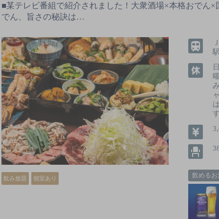
■某テレビ番組で紹介されました！大衆酒場×本格おでん×
でん、旨さの秘訣は…
駅
3
3
飲めるお
飲み放題
個室あり