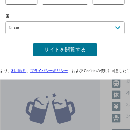
詳細を見る
国
炭火串焼 ガキゲン 神栖店
サイトを閲覧する
[居酒屋]
より、
利用規約
、
プライバシーポリシー
、および Cookie の使用に同意し
鹿
3
3