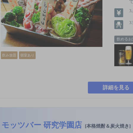
3
3
飲めるお
飲み放題
個室あり
詳細を見る
モッツバー 研究学園店
[本格焼酎＆炭火焼き]