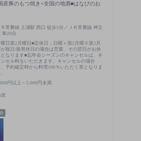
国産豚のもつ焼き×全国の地酒■はなびのお
ＪＲ常磐線 土浦駅 西口 徒歩5分／ＪＲ常磐線 神立
 車20分
日曜日第2月曜日■定休日：日曜＋第2月曜※第2月
曜が祝日/振替休日の場合は営業、その翌日がお休
みとなります■忘年会シーズンのキャンセルは、キ
ャンセル料をいただきます。キャンセルの場合
は、予約確定時から料理100％いただく形となりま
す。
,000円以上～5,000円未満
8席
酒