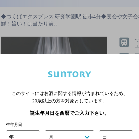
◆つくばエクスプレス 研究学園駅 徒歩4分◆宴会や女子
鮮！旨い！は当たり前…
3
5
このサイトにはお酒に関する情報が含まれているため、
飲めるお
20歳以上の方を対象としています。
誕生年月日を西暦でご入力下さい。
生年月日
飲み放題
個室あり
年
日
月