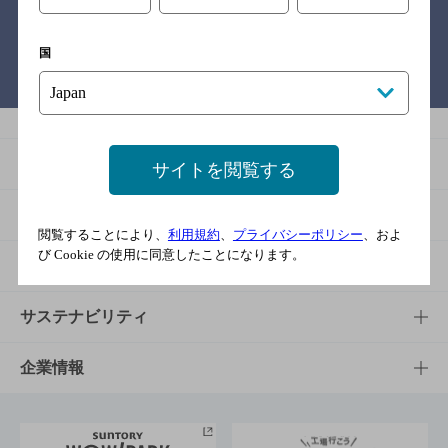
国
バー検索サイト［BAR-NAVI］
商品
サイトを閲覧する
商品TOP
知る・楽しむ
閲覧することにより、
利用規約
、
プライバシーポリシー
、およ
び Cookie の使用に同意したことになります。
商品一覧
知る・楽しむTOP
文化・スポーツ
商品発売情報
キャンペーン
文化・スポーツTOP
サステナビリティ
栄養成分一覧
工場見学
サントリーホール
サステナビリティTOP
企業情報
お料理・お酒レシピ
サントリー美術館
トップメッセージ
企業情報TOP