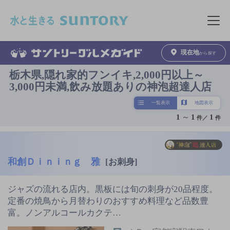
このページの本文へ移動
メニュ
現在地
から探す
栃木県,隠れ家的フンイキ,2,000円以上～
3,000円未満,飲み放題ありの神泡超達人店
一覧表示
地図表示
1
～
1
1
件／
件
和創Ｄｉｎｉｎｇ 雅
[お刺身]
ジャズの流れる店内。黒板には旬の刺身が20品程度。
定番の焼鳥から月替わりのおすすめ料理など品数豊
富。ノンアルコールカクテ…