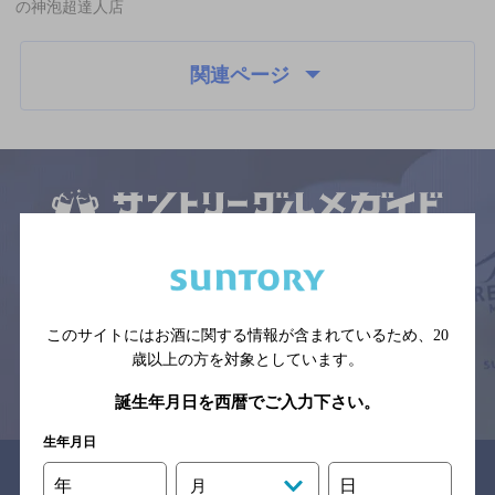
の神泡超達人店
関連ページ
サイトマップ
ご意見・ご感想
利用規約
※それぞれのお店のメニューや営業時間などの掲載情報については、
予告なしに変更されることがありますので、
念のためお店にご確認の上ご来店くださいますようお願い申し上げま
す。
このサイトにはお酒に関する情報が含まれているため、
20
歳以上の方を対象としています。
情報提供：ぐるなび
誕生年月日を西暦でご入力下さい。
生年月日
関連リンク
年
日
月