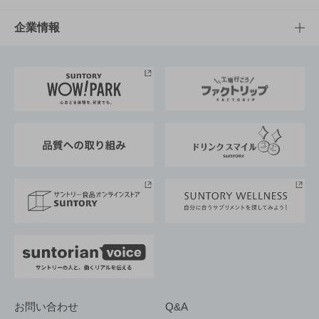
栄養成分一覧
工場見学
サントリーホール
サステナビリティTOP
企業情報
お料理・お酒レシピ
サントリー美術館
トップメッセージ
企業情報TOP
地域情報
サントリーサンバーズ大阪
サントリーが考えるサステナビリティ経営
企業概要
東京サントリーサンゴリアス
ESG情報ポータル
グループ企業一覧
サントリースポーツ
サステナビリティストーリーズ
事業所一覧
採用情報
お問い合わせ
Q&A