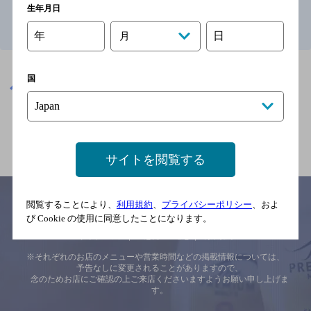
1
生年月日
十字街駅(北海道)周辺500mのお店TOP
年
日
月
※店舗によりハイボール取り扱い銘柄が異なります。
国
北海道
十字街駅(北海道)周辺500m
関連ページ
サイトを閲覧する
閲覧することにより、
利用規約
、
プライバシーポリシー
、およ
び Cookie の使用に同意したことになります。
サイトマップ
ご意見・ご感想
利用規約
※それぞれのお店のメニューや営業時間などの掲載情報については、
予告なしに変更されることがありますので、
念のためお店にご確認の上ご来店くださいますようお願い申し上げま
す。