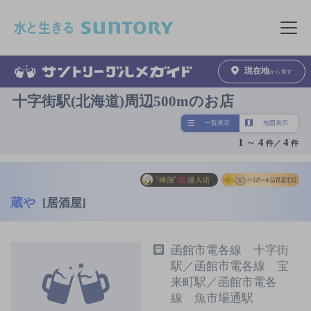
このページの本文へ移動
メニュ
現在地
から探す
十字街駅(北海道)周辺500mのお店
一覧表示
地図表示
1
～
4
4
件／
件
蔵や
[居酒屋]
函館市電各線 十字街
駅／函館市電各線 宝
来町駅／函館市電各
線 魚市場通駅