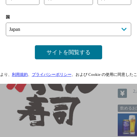
がってん寿司 富岡店
国
[寿司]
活〆白身と活貝類が自慢!一皿税込132円～ご提供！職人が
サイトを閲覧する
より、
利用規約
、
プライバシーポリシー
、および Cookie の使用に同意し
2
飲めるお