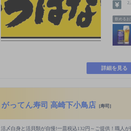
2
飲めるお
詳細を見る
がってん寿司 高崎下小鳥店
[寿司]
活〆白身と活貝類が自慢!一皿税込132円～ご提供！職人が