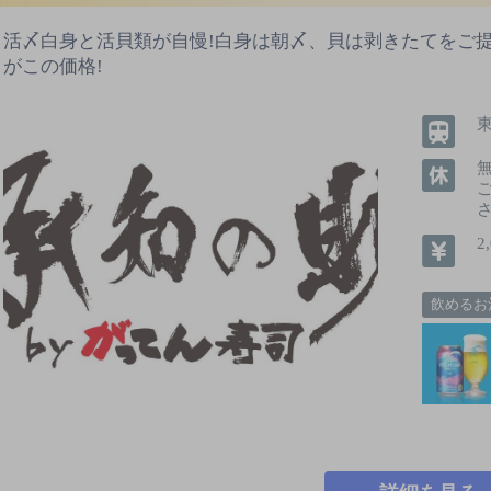
活〆白身と活貝類が自慢!白身は朝〆、貝は剥きたてをご提供
がこの価格!
2
飲めるお