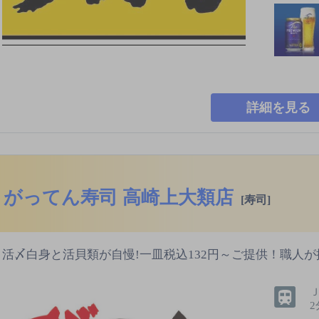
詳細を見る
がってん寿司 高崎上大類店
[寿司]
活〆白身と活貝類が自慢!一皿税込132円～ご提供！職人が
2