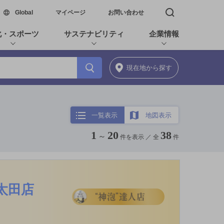
新しいウィンドウで開く
Global
マイページ
お問い合わせ
検索窓を開く
化・スポーツ
サステナビリティ
企業情報
現在地
から探す
一覧表示
地図表示
1
20
38
～
件を表示 ／
全
件
太田店