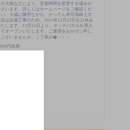
無※天候などにより、営業時間を変更する場合が
ございます。詳しくはホームページをご確認くだ
さい。※誠に勝手ながら、がってん寿司高崎上大
類店は設備工事のため、2021年12月22日をお休み
いたします。12月23日より、タッチパネルを導入
してオープンいたします。ご迷惑をおかけし申し
訳ございませんが、ご了承の�・・・
,000円未満
酒