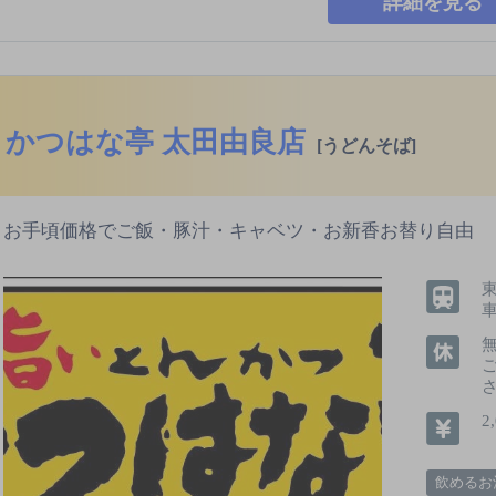
詳細を見る
かつはな亭 太田由良店
[うどんそば]
お手頃価格でご飯・豚汁・キャベツ・お新香お替り自由
2
飲めるお