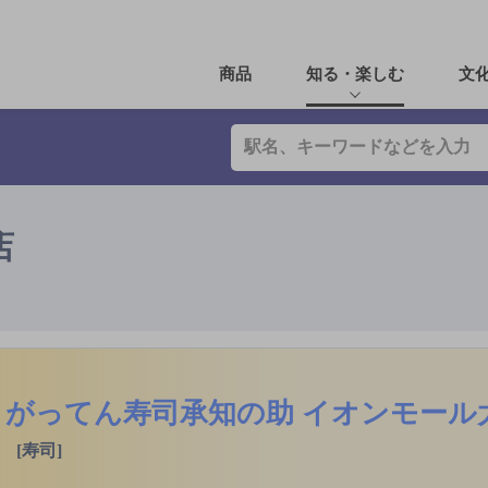
商品
知る・楽しむ
文
店
がってん寿司承知の助 イオンモール
[寿司]