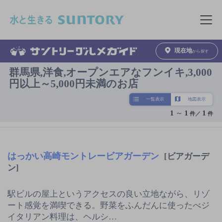
このページの本文へ移動
メニュ
現在地
から探す
群馬県,洋食,オープンエアなフンイキ,3,000
円以上～5,000円未満のお店
一覧表示
地図表示
1
～
1
1
件／
件
はっかい高崎モントレービアガーデン
[ビアガーデ
ン]
駅ビルの屋上というアクセスの良い立地ながら、リゾ
ート感覚を満喫できる。野菜をふんだんに使ったべジ
イタリアン料理は、ヘルシ…