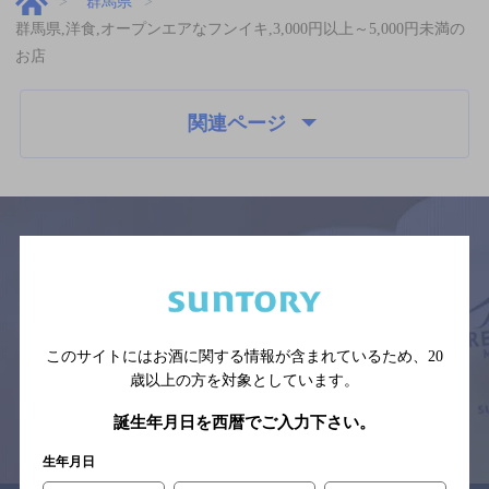
群馬県
群馬県,洋食,オープンエアなフンイキ,3,000円以上～5,000円未満の
お店
関連ページ
サイトマップ
ご意見・ご感想
利用規約
※それぞれのお店のメニューや営業時間などの掲載情報については、
予告なしに変更されることがありますので、
このサイトにはお酒に関する情報が含まれているため、
20
念のためお店にご確認の上ご来店くださいますようお願い申し上げま
す。
歳以上の方を対象としています。
誕生年月日を西暦でご入力下さい。
情報提供：ぐるなび
生年月日