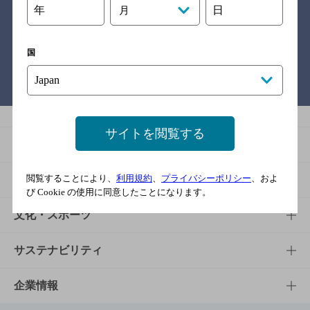
年
日
月
関連リンク
国
バー検索サイト［BAR-NAVI］
サイトを閲覧する
商品
閲覧することにより、
利用規約
、
プライバシーポリシー
、およ
商品TOP
知る・楽しむ
び Cookie の使用に同意したことになります。
商品一覧
知る・楽しむTOP
文化・スポーツ
商品発売情報
キャンペーン
文化・スポーツTOP
サステナビリティ
栄養成分一覧
工場見学
サントリーホール
サステナビリティTOP
企業情報