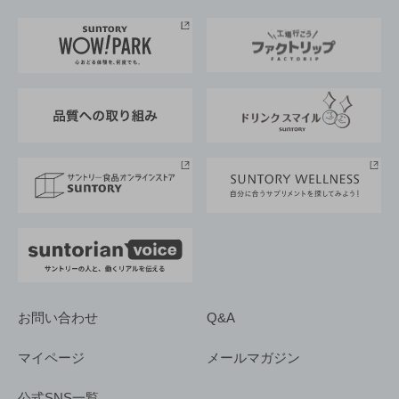
お料理・お酒レシピ
サントリー美術館
トップメッセージ
企業情報TOP
地域情報
サントリーサンバーズ大阪
サントリーが考えるサステナビリティ経営
企業概要
東京サントリーサンゴリアス
ESG情報ポータル
グループ企業一覧
サントリースポーツ
サステナビリティストーリーズ
事業所一覧
採用情報
お問い合わせ
Q&A
マイページ
メールマガジン
公式SNS一覧