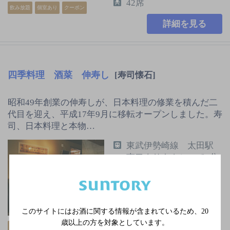
42席
飲み放題
個室あり
クーポン
詳細を見る
四季料理 酒菜 伸寿し
[寿司懐石]
昭和49年創業の伸寿しが、日本料理の修業を積んだ二
代目を迎え、平成17年9月に移転オープンしました。寿
司、日本料理と本物…
東武伊勢崎線 太田駅
南口よりタクシーで8分
／東武小泉線 竜舞駅
よりタクシーで5分
月曜
3,000円以上～5,000円未
このサイトにはお酒に関する情報が含まれているため、
20
満
歳以上の方を対象としています。
個室あり