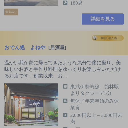
180席
個室あり
詳細を見る
おでん処 よねや
[居酒屋]
温かい我が家に帰ってきたような気分で席に座り、美
味しいお酒と手作り料理をゆっくりお楽しみいただけ
るお店です。創業以来、お…
東武伊勢崎線 館林駅
よりタクシーで5分
無休／年末年始のみ休
業有
2,000円以上～3,000円未
満