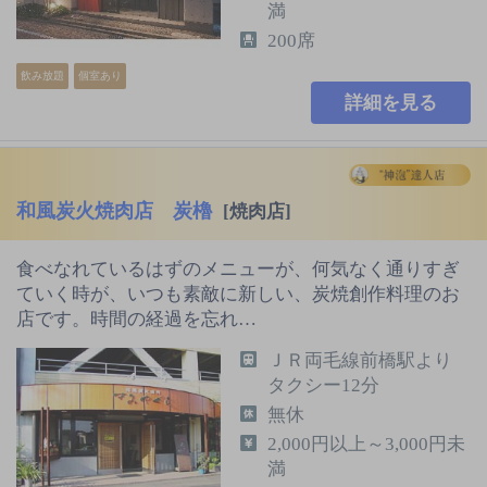
満
200席
飲み放題
個室あり
詳細を見る
和風炭火焼肉店 炭櫓
[焼肉店]
食べなれているはずのメニューが、何気なく通りすぎ
ていく時が、いつも素敵に新しい、炭焼創作料理のお
店です。時間の経過を忘れ…
ＪＲ両毛線前橋駅より
タクシー12分
無休
2,000円以上～3,000円未
満