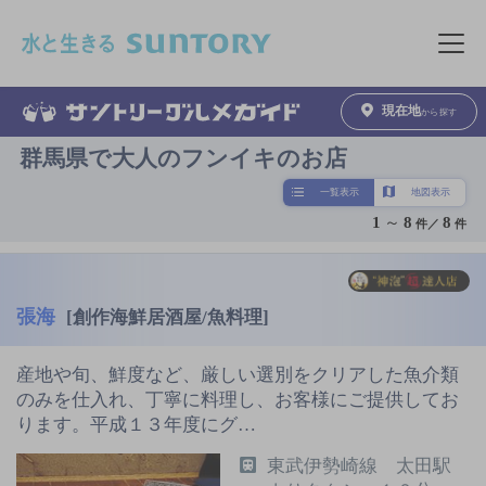
このページの本文へ移動
メニュ
現在地
から探す
群馬県で大人のフンイキのお店
一覧表示
地図表示
1
～
8
8
件／
件
張海
[創作海鮮居酒屋/魚料理]
産地や旬、鮮度など、厳しい選別をクリアした魚介類
のみを仕入れ、丁寧に料理し、お客様にご提供してお
ります。平成１３年度にグ…
東武伊勢崎線 太田駅