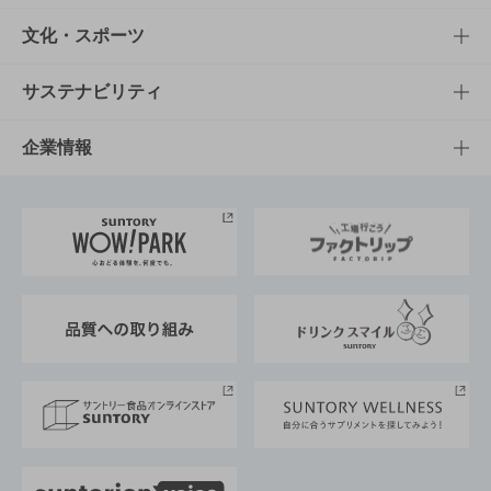
商品一覧
知る・楽しむTOP
文化・スポーツ
商品発売情報
キャンペーン
文化・スポーツTOP
サステナビリティ
栄養成分一覧
工場見学
サントリーホール
サステナビリティTOP
企業情報
お料理・お酒レシピ
サントリー美術館
トップメッセージ
企業情報TOP
地域情報
サントリーサンバーズ大阪
サントリーが考えるサステナビリティ経営
企業概要
東京サントリーサンゴリアス
ESG情報ポータル
グループ企業一覧
サントリースポーツ
サステナビリティストーリーズ
事業所一覧
採用情報