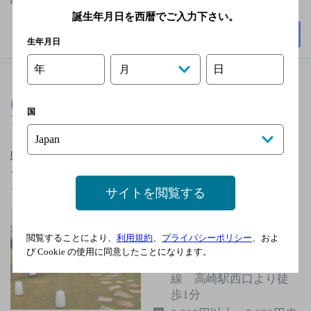
50席
誕生年月日を西暦でご入力下さい。
詳細を見る
生年月日
年
日
月
はっかい高崎モントレービアガーデン
[ビアガーデ
国
ン]
駅ビルの屋上というアクセスの良い立地ながら、リゾ
ート感覚を満喫できる。野菜をふんだんに使ったべジ
イタリアン料理は、ヘルシ…
サイトを閲覧する
JR高崎線 高崎駅西口
より徒歩1分／JR両毛
閲覧することにより、
利用規約
、
プライバシーポリシー
、およ
線 高崎駅西口より徒
び Cookie の使用に同意したことになります。
歩1分／JR上越・吾妻
線 高崎駅西口より徒
歩1分