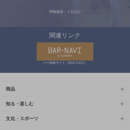
情報提供：ぐるなび
関連リンク
バー検索サイト［BAR-NAVI］
商品
商品TOP
知る・楽しむ
商品一覧
知る・楽しむTOP
文化・スポーツ