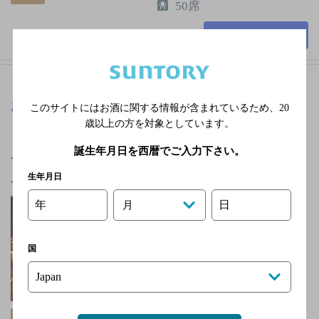
50席
詳細を見る
お好み焼き 笑天
[お好み焼き・もんじゃ・鉄板焼]
このサイトにはお酒に関する情報が含まれているため、
20
歳以上の方を対象としています。
もんじゃとお好み焼き、各種鉄板焼が楽しめるお店で
誕生年月日を西暦でご入力下さい。
す。もんじゃは定番の「明太・もち・チーズ」などが
人気、お好み焼は山和芋と…
生年月日
ＪＲ両毛線 桐生駅よ
年
日
月
りタクシーで10分
火曜
国
2,000円未満
30席
クーポン