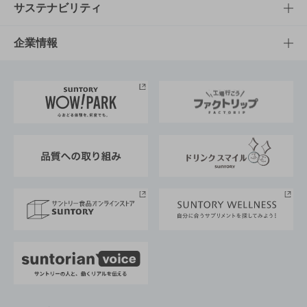
商品発売情報
キャンペーン
文化・スポーツTOP
サステナビリティ
栄養成分一覧
工場見学
サントリーホール
サステナビリティTOP
企業情報
お料理・お酒レシピ
サントリー美術館
トップメッセージ
企業情報TOP
地域情報
サントリーサンバーズ大阪
サントリーが考えるサステナビリティ経営
企業概要
東京サントリーサンゴリアス
ESG情報ポータル
グループ企業一覧
サントリースポーツ
サステナビリティストーリーズ
事業所一覧
採用情報