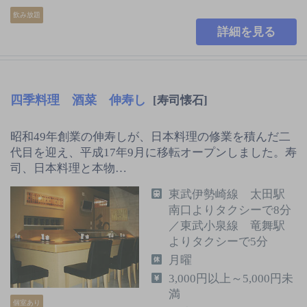
飲み放題
詳細を見る
四季料理 酒菜 伸寿し
[寿司懐石]
昭和49年創業の伸寿しが、日本料理の修業を積んだ二
代目を迎え、平成17年9月に移転オープンしました。寿
司、日本料理と本物…
東武伊勢崎線 太田駅
南口よりタクシーで8分
／東武小泉線 竜舞駅
よりタクシーで5分
月曜
3,000円以上～5,000円未
満
個室あり