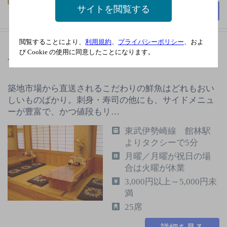
サイトを閲覧する
詳細を見る
閲覧することにより、
利用規約
、
プライバシーポリシー
、およ
び Cookie の使用に同意したことになります。
すし処 ゆきむら
[寿司]
築地市場から直送されるこだわりの鮮魚はどれもおい
しいものばかり。刺身・寿司の他にも、サイドメニュ
ーが豊富で、かつ値段もリ…
東武伊勢崎線 館林駅
よりタクシーで5分
月曜／月曜が祝日の場
合は火曜が休業
3,000円以上～5,000円未
満
25席