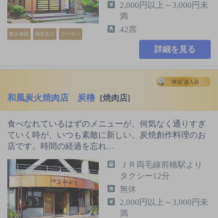
2,000円以上～3,000円未
満
42席
飲み放題
個室あり
クーポン
詳細を見る
和風炭火焼肉店 炭櫓
[焼肉店]
食べなれているはずのメニューが、何気なく通りすぎ
ていく時が、いつも素敵に新しい、炭焼創作料理のお
店です。時間の経過を忘れ…
ＪＲ両毛線前橋駅より
タクシー12分
無休
2,000円以上～3,000円未
満