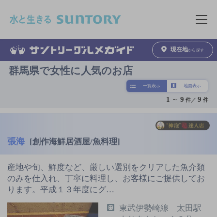
このページの本文へ移動
メニュ
現在地
から探す
群馬県で女性に人気のお店
一覧表示
地図表示
1
～
9
9
件／
件
張海
[創作海鮮居酒屋/魚料理]
産地や旬、鮮度など、厳しい選別をクリアした魚介類
のみを仕入れ、丁寧に料理し、お客様にご提供してお
ります。平成１３年度にグ…
東武伊勢崎線 太田駅