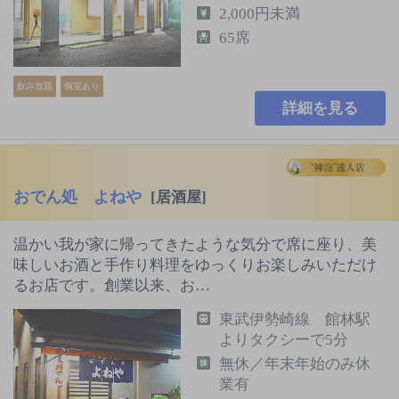
2,000円未満
65席
飲み放題
個室あり
詳細を見る
おでん処 よねや
[居酒屋]
温かい我が家に帰ってきたような気分で席に座り、美
味しいお酒と手作り料理をゆっくりお楽しみいただけ
るお店です。創業以来、お…
東武伊勢崎線 館林駅
よりタクシーで5分
無休／年末年始のみ休
業有