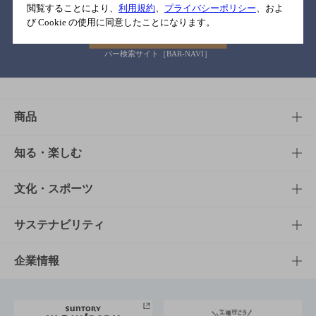
閲覧することにより、
利用規約
、
プライバシーポリシー
、およ
び Cookie の使用に同意したことになります。
バー検索サイト［BAR-NAVI］
商品
商品TOP
知る・楽しむ
商品一覧
知る・楽しむTOP
文化・スポーツ
商品発売情報
キャンペーン
文化・スポーツTOP
サステナビリティ
栄養成分一覧
工場見学
サントリーホール
サステナビリティTOP
企業情報
お料理・お酒レシピ
サントリー美術館
トップメッセージ
企業情報TOP