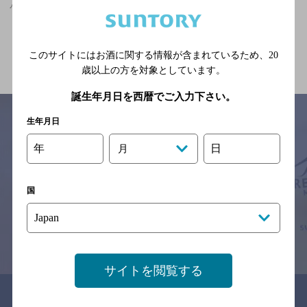
小泉町駅(群馬県)周辺500mで大人のフンイキのお店
関連ページ
このサイトにはお酒に関する情報が含まれているため、
20
歳以上の方を対象としています。
誕生年月日を西暦でご入力下さい。
生年月日
年
日
月
サイトマップ
ご意見・ご感想
利用規約
※それぞれのお店のメニューや営業時間などの掲載情報については、
予告なしに変更されることがありますので、
国
念のためお店にご確認の上ご来店くださいますようお願い申し上げま
す。
情報提供：ぐるなび
サイトを閲覧する
関連リンク