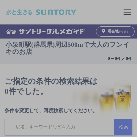
このページの本文へ移動
メニュ
現在地
から探す
小泉町駅(群馬県)周辺500mで大人のフンイ
キのお店
0
～
0
0
件 ／
件
ご指定の条件の検索結果は
0件でした。
条件を変更して、再度検索してください。