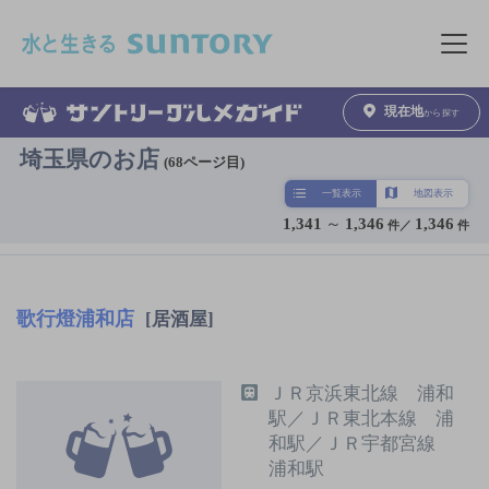
このページの本文へ移動
メニュ
現在地
から探す
埼玉県のお店
(68ページ目)
一覧表示
地図表示
1,341
～
1,346
1,346
件／
件
歌行燈浦和店
[居酒屋]
ＪＲ京浜東北線 浦和
駅／ＪＲ東北本線 浦
和駅／ＪＲ宇都宮線
浦和駅