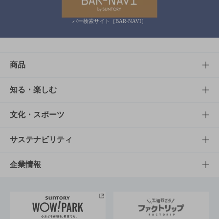
バー検索サイト［BAR-NAVI］
商品
商品TOP
知る・楽しむ
商品一覧
知る・楽しむTOP
文化・スポーツ
商品発売情報
キャンペーン
文化・スポーツTOP
サステナビリティ
栄養成分一覧
工場見学
サントリーホール
サステナビリティTOP
企業情報
お料理・お酒レシピ
サントリー美術館
トップメッセージ
企業情報TOP
地域情報
サントリーサンバーズ大阪
サントリーが考えるサステナビリティ経営
企業概要