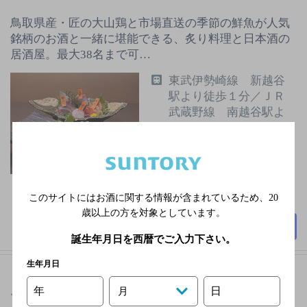
鳥取県産・匠の大山鶏と市場直送の季節の鮮魚が人気
銘柄のお酒と一緒に堪能できる、炙り料理と日本酒の
居酒屋。最大38名まで可…
東武伊勢崎線 新越谷
駅より徒歩１分／ＪＲ
武蔵野線 南越谷駅よ
り徒歩１分
不定休
3,000円以上～5,000円未
満
このサイトにはお酒に関する情報が含まれているため、
20
68席
歳以上の方を対象としています。
詳細を見る
誕生年月日を西暦でご入力下さい。
生年月日
年
日
月
モクアン
[居酒屋]