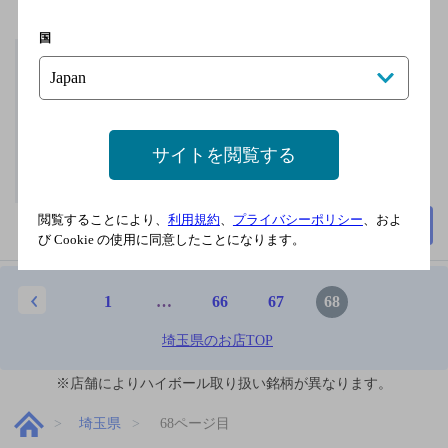
国
西武池袋線 入間市駅
無休
2,000円以上～3,000円未
満
サイトを閲覧する
50席
閲覧することにより、
利用規約
、
プライバシーポリシー
、およ
詳細を見る
び Cookie の使用に同意したことになります。
1
…
66
67
68
埼玉県のお店TOP
※店舗によりハイボール取り扱い銘柄が異なります。
埼玉県
68ページ目