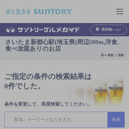
このページの本文へ移動
メニュ
現在地
から探す
さいたま新都心駅(埼玉県)周辺500m,洋食,
食べ放題ありのお店
0
～
0
0
件 ／
件
ご指定の条件の検索結果は
0件でした。
条件を変更して、再度検索してください。