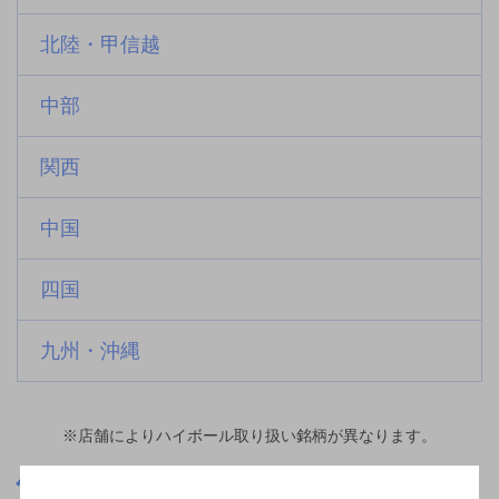
北陸・甲信越
中部
関西
中国
四国
九州・沖縄
※店舗によりハイボール取り扱い銘柄が異なります。
埼玉県
さいたま新都心駅(埼玉県)周辺500m