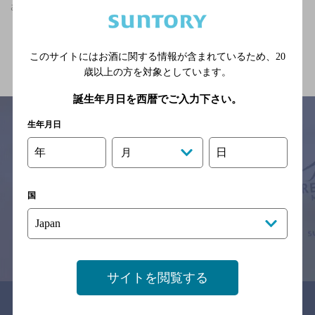
さいたま新都心駅(埼玉県)周辺500m,洋食,食べ放題ありのお店
関連ページ
このサイトにはお酒に関する情報が含まれているため、
20
歳以上の方を対象としています。
誕生年月日を西暦でご入力下さい。
生年月日
年
日
月
サイトマップ
ご意見・ご感想
利用規約
※それぞれのお店のメニューや営業時間などの掲載情報については、
予告なしに変更されることがありますので、
国
念のためお店にご確認の上ご来店くださいますようお願い申し上げま
す。
情報提供：ぐるなび
サイトを閲覧する
関連リンク