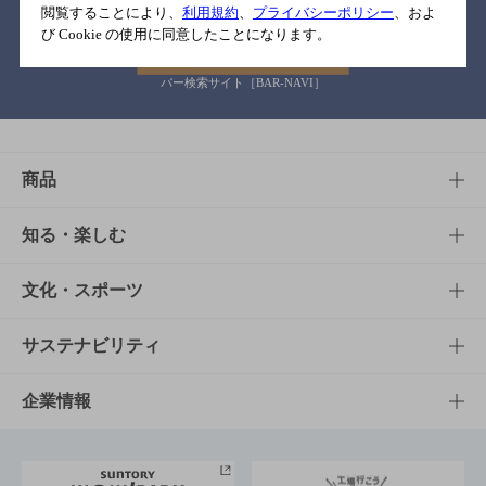
閲覧することにより、
利用規約
、
プライバシーポリシー
、およ
び Cookie の使用に同意したことになります。
バー検索サイト［BAR-NAVI］
商品
商品TOP
知る・楽しむ
商品一覧
知る・楽しむTOP
文化・スポーツ
商品発売情報
キャンペーン
文化・スポーツTOP
サステナビリティ
栄養成分一覧
工場見学
サントリーホール
サステナビリティTOP
企業情報
お料理・お酒レシピ
サントリー美術館
トップメッセージ
企業情報TOP