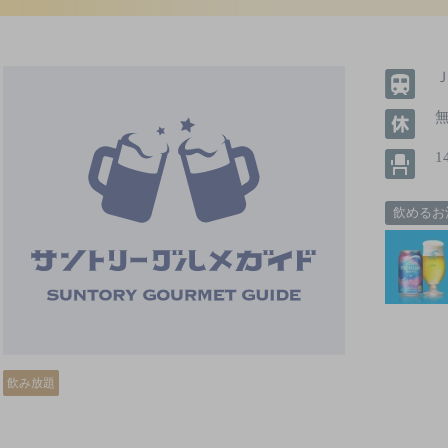
1
飲めるお
飲み放題