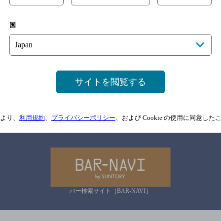
国
サイトマップ
ご意見・ご感想
利用規約
情報については、
予告なしに変更されることがありますので、
念のためお店にご確
サイトを閲覧する
情報提供：ぐるなび
より、
利用規約
、
プライバシーポリシー
、および Cookie の使用に同意し
関連リンク
バー検索サイト［BAR-NAVI］