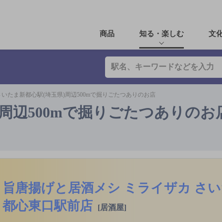
商品
知る・楽しむ
文
さいたま新都心駅(埼玉県)周辺500mで掘りごたつありのお店
周辺500mで掘りごたつありのお
旨唐揚げと居酒メシ ミライザカ さ
都心東口駅前店
[居酒屋]