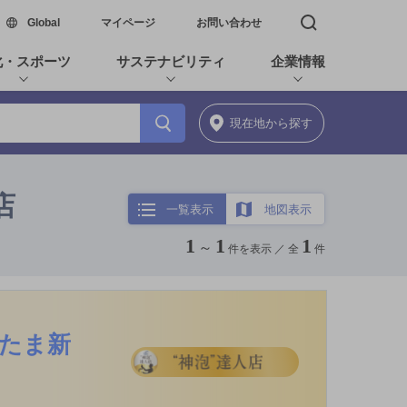
新しいウィンドウで開く
Global
マイページ
お問い合わせ
検索窓を開く
化・スポーツ
サステナビリティ
企業情報
現在地
から探す
店
一覧表示
地図表示
1
1
1
～
件を表示 ／
全
件
いたま新