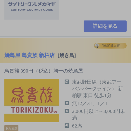
詳細を見る
焼鳥屋 鳥貴族 新柏店
[焼き鳥]
鳥貴族 390円（税込）均一の焼鳥屋
東武野田線（東武アー
バンパークライン） 新
柏駅 東口 徒歩1分
無12／31、1／1
2,000円以上～3,000円未
満
62席
飲み放題