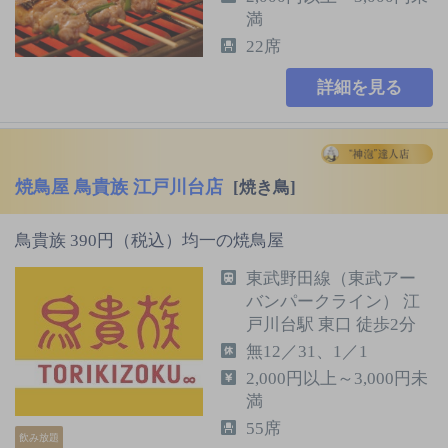
満
22席
詳細を見る
焼鳥屋 鳥貴族 江戸川台店
[焼き鳥]
鳥貴族 390円（税込）均一の焼鳥屋
東武野田線（東武アー
バンパークライン） 江
戸川台駅 東口 徒歩2分
無12／31、1／1
2,000円以上～3,000円未
満
55席
飲み放題