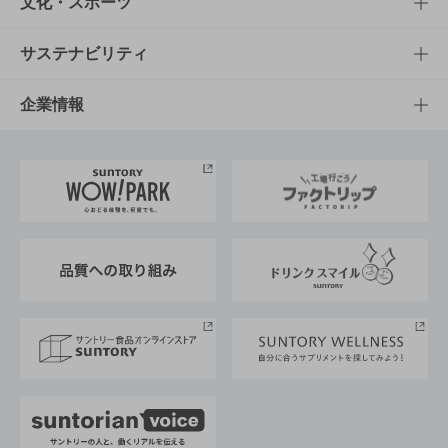
知る・楽しむTOP
文化・スポーツ
商品発売情報
キャンペーン
文化・スポーツTOP
サステナビリティ
栄養成分一覧
工場見学
サントリーホール
サステナビリティTOP
企業情報
お料理・お酒レシピ
サントリー美術館
トップメッセージ
企業情報TOP
地域情報
サントリーサンバーズ大阪
サントリーが考えるサステナビリティ経営
企業概要
東京サントリーサンゴリアス
ESG情報ポータル
グループ企業一覧
サントリースポーツ
サステナビリティストーリーズ
事業所一覧
採用情報