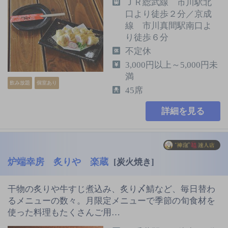
ＪＲ総武線 市川駅北
口より徒歩２分／京成
線 市川真間駅南口よ
り徒歩６分
不定休
3,000円以上～5,000円未
満
飲み放題
個室あり
45席
詳細を見る
炉端幸房 炙りや 楽蔵
[炭火焼き]
干物の炙りや牛すじ煮込み、炙り〆鯖など、毎日替わ
るメニューの数々。月限定メニューで季節の旬食材を
使った料理もたくさんご用…