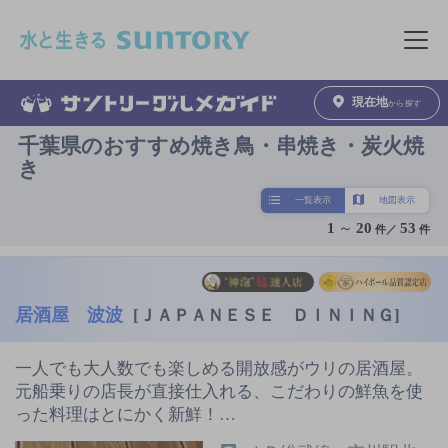
このページの本文へ移動
メニュ
現在地
から探す
千葉県のおすすめ焼き鳥・串焼き・炭火焼
き
一覧表示
地図表示
1
～
20
53
件／
件
居酒屋 波波
[ＪＡＰＡＮＥＳＥ ＤＩＮＩＮＧ]
一人でも大人数でも楽しめる開放感がウリの居酒屋。
元船乗りの店長が直接仕入れる、こだわりの鮮魚を使
った料理はとにかく新鮮！…