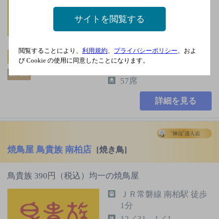
バンパークライン） 流
サイトを閲覧する
山おおたかの森駅 北口
徒歩1分
無12／31、1／1
閲覧することにより、
利用規約
、
プライバシーポリシー
、およ
2,000円以上～3,000円未
び Cookie の使用に同意したことになります。
満
飲み放題
57席
詳細を見る
焼鳥屋 鳥貴族 南柏店
[焼き鳥]
鳥貴族 390円（税込）均一の焼鳥屋
ＪＲ常磐線 南柏駅 徒歩
1分
12／31、1／1