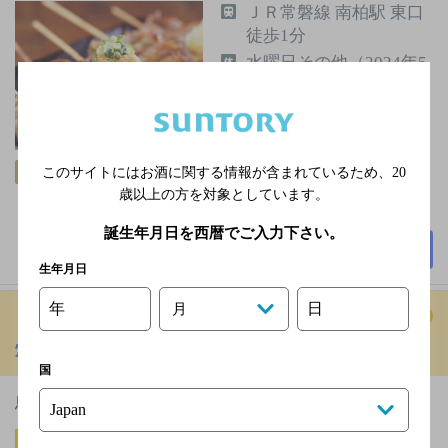
ＪＲ常磐線 南柏駅 東口
徒歩1分
水曜日その他（2024年5
月7日～2024年5月8日）
※5月1日は休まず営業
いたします
3,000円以上～5,000円未
このサイトにはお酒に関する情報が含まれているため、
20
飲み放題
満
歳以上の方を対象としています。
50席
誕生年月日を西暦でご入力下さい。
詳細を見る
生年月日
年
日
月
焼鳥屋 鳥貴族 流山おおたかの森北口店
[焼き鳥]
国
鳥貴族 390円（税込）均一の焼鳥屋
東武野田線（東武アー