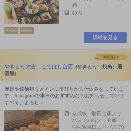
満
68席
飲み放題
個室あり
詳細を見る
やきとり大吉 こてはし台店
[やきとり（焼鳥）居
酒屋]
赤鶏や銘柄鶏をメインに串打ちから仕込みをしていま
す。Instagramで本日のおすすめなどお知らせしていま
すので、よろし…
京成線 勝田台駅より
バスで20分／ＪＲ線
稲毛駅東口よりバスで3