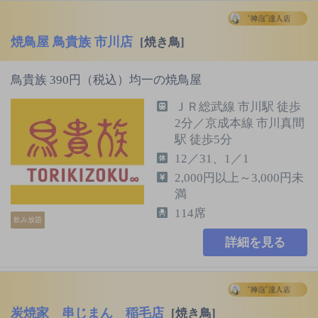
焼鳥屋 鳥貴族 市川店
[焼き鳥]
鳥貴族 390円（税込）均一の焼鳥屋
ＪＲ総武線 市川駅 徒歩
2分／京成本線 市川真間
駅 徒歩5分
12／31、1／1
2,000円以上～3,000円未
満
114席
飲み放題
詳細を見る
炭焼家 串じまん 稲毛店
[焼き鳥]