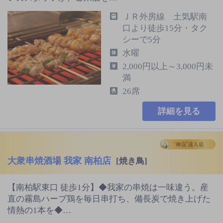
ＪＲ外房線 土気駅南
口より徒歩15分・タク
シーで5分
水曜
2,000円以上～3,000円未
満
26席
詳細を見る
大衆串焼酒場 我家 南柏店
[焼き鳥]
【南柏駅東口 徒歩1分】◆我家の串焼は一味違う。産
直の霧島ハーブ鶏を毎日串打ち、備長炭で焼き上げた
情熱の1本を◆…