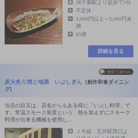
JR千葉駅より徒歩で3分
不定休
3,000円以上～5,000円未
満
85席
詳細を見る
炭火炙り焼と地酒 いぶしぎん
[創作和食ダイニン
グ]
当店の目玉は、店名からもある様に「いぶし料理」で
す。常温スモーク装置という、熱を加えずにスモーク
料理が出来る機械を使用し…
ＪＲ線 五井駅西口よ