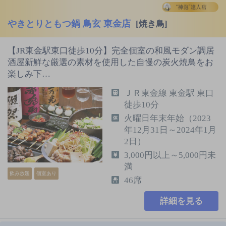
やきとりともつ鍋 鳥玄 東金店
[焼き鳥]
【JR東金駅東口徒歩10分】完全個室の和風モダン調居
酒屋新鮮な厳選の素材を使用した自慢の炭火焼鳥をお
楽しみ下…
ＪＲ東金線 東金駅 東口
徒歩10分
火曜日年末年始（2023
年12月31日～2024年1月
2日）
3,000円以上～5,000円未
満
飲み放題
個室あり
46席
詳細を見る