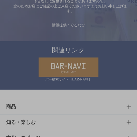
予告なしに変更されることがありますので、
念のためお店にご確認の上ご来店くださいますようお願い申し上げま
す。
情報提供：ぐるなび
関連リンク
バー検索サイト［BAR-NAVI］
商品
商品TOP
知る・楽しむ
商品一覧