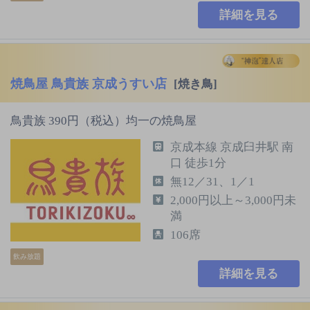
詳細を見る
焼鳥屋 鳥貴族 京成うすい店
[焼き鳥]
鳥貴族 390円（税込）均一の焼鳥屋
京成本線 京成臼井駅 南
口 徒歩1分
無12／31、1／1
2,000円以上～3,000円未
満
106席
飲み放題
詳細を見る