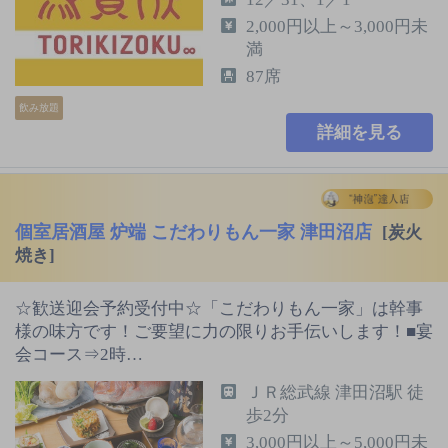
2,000円以上～3,000円未
満
87席
飲み放題
詳細を見る
個室居酒屋 炉端 こだわりもん一家 津田沼店
[炭火
焼き]
☆歓送迎会予約受付中☆「こだわりもん一家」は幹事
様の味方です！ご要望に力の限りお手伝いします！■宴
会コース⇒2時…
ＪＲ総武線 津田沼駅 徒
歩2分
3,000円以上～5,000円未