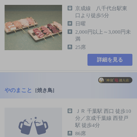
京成線 八千代台駅東
口より徒歩5分
日曜
2,000円以上～3,000円未
満
25席
詳細を見る
やのまこと
[焼き鳥]
ＪＲ 千葉駅 西口 徒歩10
分／京成千葉線 西登戸
駅 徒歩4分
86席