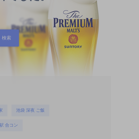
家
池袋 深夜 ご飯
駅 合コン