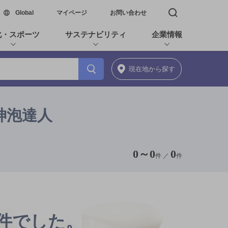
新しいウィンドウで開く
Global
マイページ
お問い合わせ
検索窓を開く
化・スポーツ
サステナビリティ
企業情報
現在地
から探す
神泡達人
0
～
0
0
件 ／
件
0件でした。