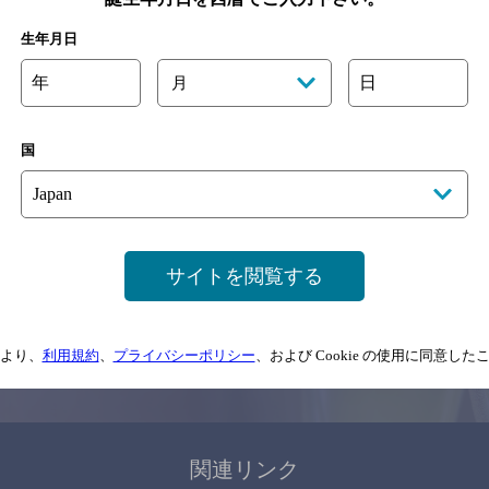
関連ページ
生年月日
年
日
月
国
サイトマップ
ご意見・ご感想
利用規約
サイトを閲覧する
情報については、
予告なしに変更されることがありますので、
念のためお店にご確
より、
利用規約
、
プライバシーポリシー
、および Cookie の使用に同意し
情報提供：ぐるなび
関連リンク