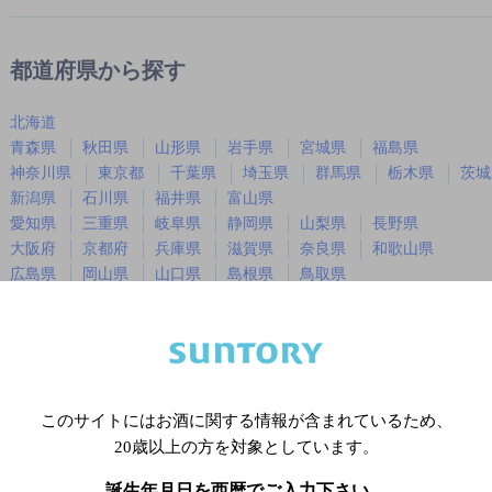
都道府県から探す
北海道
青森県
秋田県
山形県
岩手県
宮城県
福島県
神奈川県
東京都
千葉県
埼玉県
群馬県
栃木県
茨城
新潟県
石川県
福井県
富山県
愛知県
三重県
岐阜県
静岡県
山梨県
長野県
大阪府
京都府
兵庫県
滋賀県
奈良県
和歌山県
広島県
岡山県
山口県
島根県
鳥取県
徳島県
香川県
愛媛県
高知県
福岡県
佐賀県
長崎県
熊本県
大分県
宮崎県
鹿児島
沖縄県
このサイトにはお酒に関する情報が含まれているため、
20歳以上の方を対象としています。
※店舗によりハイボール取り扱い銘
誕生年月日を西暦でご入力下さい。