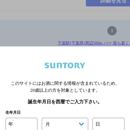
詳細を見る
1
千葉駅(千葉県)周辺500m,バー,落ち着
※店舗によりハイボール取り扱い銘
このサイトにはお酒に関する情報が含まれているため、
関連ページ
20歳以上の方を対象としています。
誕生年月日を西暦でご入力下さい。
生年月日
年
日
月