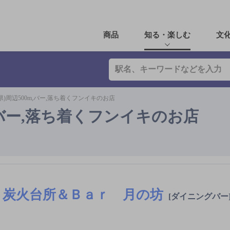
商品
知る・楽しむ
文
県)周辺500m,バー,落ち着くフンイキのお店
m,バー,落ち着くフンイキのお店
炭火台所＆Ｂａｒ 月の坊
[ダイニングバー