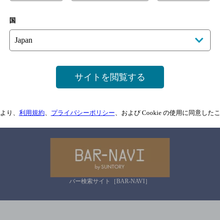
国
サイトマップ
ご意見・ご感想
利用規約
情報については、
予告なしに変更されることがありますので、
念のためお店にご確
サイトを閲覧する
情報提供：ぐるなび
より、
利用規約
、
プライバシーポリシー
、および Cookie の使用に同意し
関連リンク
バー検索サイト［BAR-NAVI］