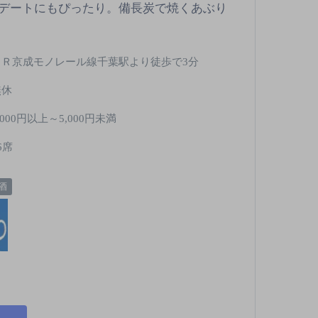
デートにもぴったり。備長炭で焼くあぶり
ＪＲ京成モノレール線千葉駅より徒歩で3分
無休
,000円以上～5,000円未満
6席
酒