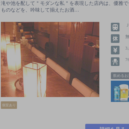
滝や池を配して＂モダンな私＂を表現した店内は、優雅で
ものなどを、吟味して揃えたお酒…
3
7
飲めるお
個室あり