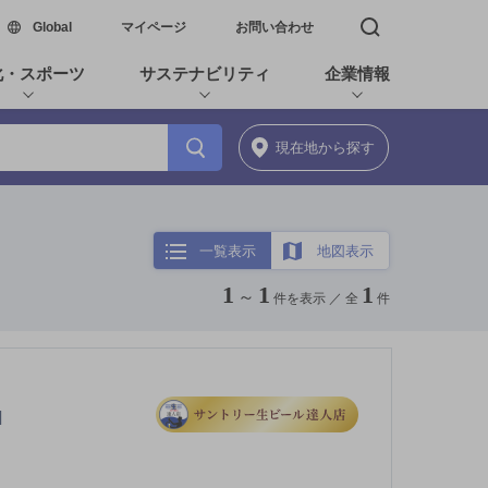
新しいウィンドウで開く
Global
マイページ
お問い合わせ
検索窓を開く
化・スポーツ
サステナビリティ
企業情報
現在地
から探す
一覧表示
地図表示
1
1
1
～
件を表示 ／
全
件
]