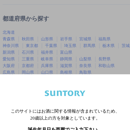
都道府県から探す
北海道
青森県
秋田県
山形県
岩手県
宮城県
福島県
神奈川県
東京都
千葉県
埼玉県
群馬県
栃木県
茨城
新潟県
石川県
福井県
富山県
愛知県
三重県
岐阜県
静岡県
山梨県
長野県
大阪府
京都府
兵庫県
滋賀県
奈良県
和歌山県
広島県
岡山県
山口県
島根県
鳥取県
徳島県
香川県
愛媛県
高知県
福岡県
佐賀県
長崎県
熊本県
大分県
宮崎県
鹿児島
沖縄県
このサイトにはお酒に関する情報が含まれているため、
20歳以上の方を対象としています。
※店舗によりハイボール取り扱い銘
誕生年月日を西暦でご入力下さい。