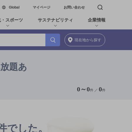
新しいウィンドウで開く
Global
マイページ
お問い合わせ
検索窓を開く
化・スポーツ
サステナビリティ
企業情報
現在地
から探す
べ放題あ
0
～
0
0
件 ／
件
0件でした。