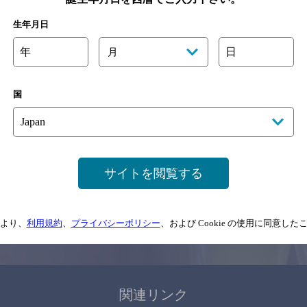
関連ページ
生年月日
年
日
月
国
サイトマップ
ご意見・ご感想
利用規約
サイトを閲覧する
情報については、
予告なしに変更されることがありますので、
念のためお店にご確
より、
利用規約
、
プライバシーポリシー
、および Cookie の使用に同意し
情報提供：ぐるなび
関連リンク