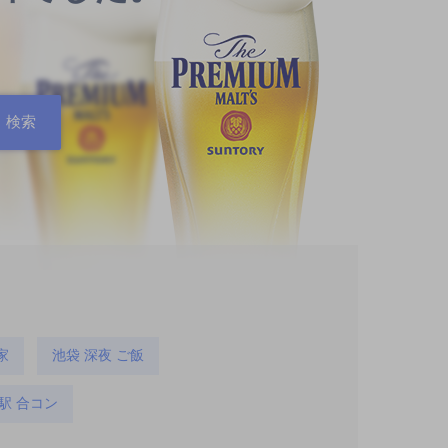
家
池袋 深夜 ご飯
駅 合コン