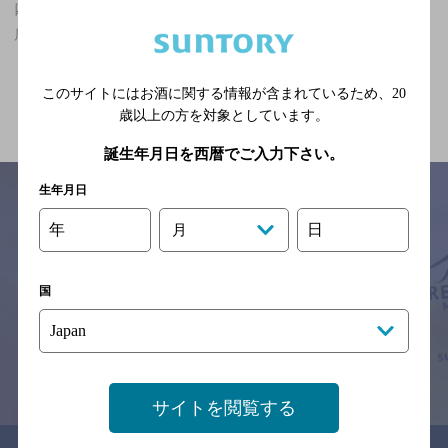
四街道駅(千葉県)周辺500m,カフェ,3,000円以上～5,000円未満のお
店
関連ページ
このサイトにはお酒に関する情報が含まれているため、
20
歳以上の方を対象としています。
誕生年月日を西暦でご入力下さい。
生年月日
年
日
月
サイトマップ
ご意見・ご感想
利用規約
※それぞれのお店のメニューや営業時間などの掲載情報については、
国
予告なしに変更されることがありますので、
念のためお店にご確認の上ご来店くださいますようお願い申し上げま
す。
情報提供：ぐるなび
サイトを閲覧する