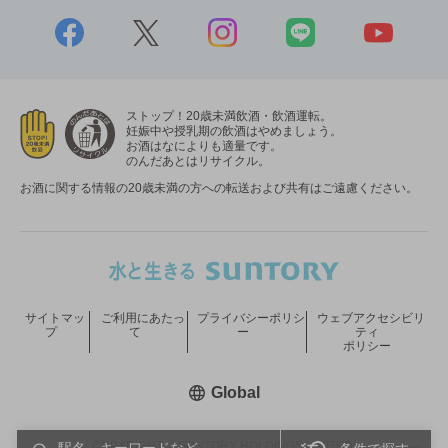
ストップ！20歳未満飲酒・飲酒運転。
妊娠中や授乳期の飲酒はやめましょう。
お酒はなによりも適量です。
のんだあとはリサイクル。
お酒に関する情報の20歳未満の方への転送および共有はご遠慮ください。
サイトマッ
ご利用にあたっ
プライバシーポリシ
ウェブアクセシビリ
プ
て
ー
ティ
ポリシー
新しいウィンドウで開く
Global
COPYRIGHT © SUNTORY HOLDINGS LIMITED.