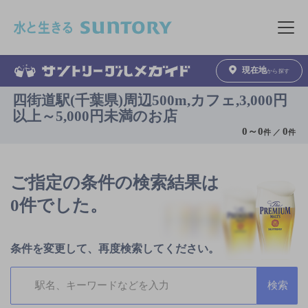
このページの本文へ移動
メニュ
現在地
から探す
四街道駅(千葉県)周辺500m,カフェ,3,000円
以上～5,000円未満のお店
0
～
0
0
件 ／
件
ご指定の条件の検索結果は
0件でした。
条件を変更して、再度検索してください。