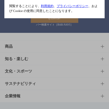
関連リンク
閲覧することにより、
利用規約
、
プライバシーポリシー
、およ
び Cookie の使用に同意したことになります。
バー検索サイト［BAR-NAVI］
商品
商品TOP
知る・楽しむ
商品一覧
知る・楽しむTOP
文化・スポーツ
商品発売情報
キャンペーン
文化・スポーツTOP
サステナビリティ
栄養成分一覧
工場見学
サントリーホール
サステナビリティTOP
企業情報
お料理・お酒レシピ
サントリー美術館
トップメッセージ
企業情報TOP