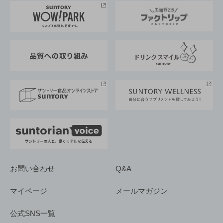
地域情報
サントリーサンバーズ大阪
サントリーが考えるサステナビリティ経営
企業概要
東京サントリーサンゴリアス
ESG情報ポータル
グループ企業一覧
サントリースポーツ
サステナビリティストーリーズ
事業所一覧
採用情報
お問い合わせ
Q&A
マイページ
メールマガジン
公式SNS一覧