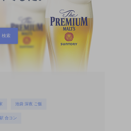
家
池袋 深夜 ご飯
駅 合コン