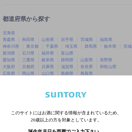
都道府県から探す
北海道
青森県
秋田県
山形県
岩手県
宮城県
福島県
神奈川県
東京都
千葉県
埼玉県
群馬県
栃木県
茨城
新潟県
石川県
福井県
富山県
愛知県
三重県
岐阜県
静岡県
山梨県
長野県
大阪府
京都府
兵庫県
滋賀県
奈良県
和歌山県
広島県
岡山県
山口県
島根県
鳥取県
徳島県
香川県
愛媛県
高知県
福岡県
佐賀県
長崎県
熊本県
大分県
宮崎県
鹿児島
沖縄県
このサイトにはお酒に関する情報が含まれているため、
20歳以上の方を対象としています。
※店舗によりハイボール取り扱い銘
誕生年月日を西暦でご入力下さい。