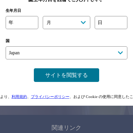
関連ページ
生年月日
年
日
月
国
サイトマップ
ご意見・ご感想
利用規約
サイトを閲覧する
情報については、
予告なしに変更されることがありますので、
念のためお店にご確
より、
利用規約
、
プライバシーポリシー
、および Cookie の使用に同意し
情報提供：ぐるなび
関連リンク