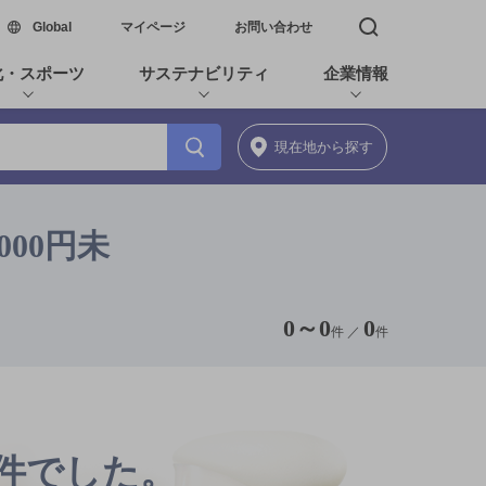
新しいウィンドウで開く
Global
マイページ
お問い合わせ
検索窓を開く
化・スポーツ
サステナビリティ
企業情報
現在地
から探す
000円未
0
～
0
0
件 ／
件
0件でした。