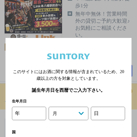
歩1分
無年中無休！営業時間
外の貸切ご予約大歓迎♪
お気軽にご相談くださ
い。
2,000円以上～3,000円未
飲み放題
満
60席
詳細を見る
このサイトにはお酒に関する情報が含まれているため、
20
歳以上の方を対象としています。
誕生年月日を西暦でご入力下さい。
イタリアンテラス アルボル
[イタリア料理]
生年月日
年
日
月
ＪＲ成田線 成田駅 東口
徒歩5分／京成本線 京成
国
成田駅 西口 徒歩5分