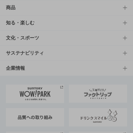
商品
商品TOP
知る・楽しむ
商品一覧
知る・楽しむTOP
文化・スポーツ
商品発売情報
キャンペーン
文化・スポーツTOP
サステナビリティ
栄養成分一覧
工場見学
サントリーホール
サステナビリティTOP
企業情報
お料理・お酒レシピ
サントリー美術館
トップメッセージ
企業情報TOP
地域情報
サントリーサンバーズ大阪
サントリーが考えるサステナビリティ経営
企業概要
東京サントリーサンゴリアス
ESG情報ポータル
グループ企業一覧
サントリースポーツ
サステナビリティストーリーズ
事業所一覧