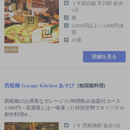
ＪＲ総武線 市川駅 徒歩
1分
無
2,000円以上～3,000円未
満
45席
飲み放題
詳細を見る
西船橋 Garage Kitchen あそび
[無国籍料理]
西船橋のお洒落なガレージ☆2時間飲み放題付コース
3,980円～居酒屋とは一味違った特別空間でオリジナル
創作料理&…
ＪＲ 西船橋駅 徒歩1分