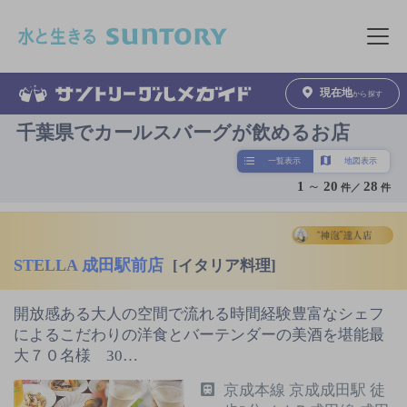
このページの本文へ移動
メニュ
現在地
から探す
千葉県でカールスバーグが飲めるお店
一覧表示
地図表示
1
～
20
28
件／
件
STELLA 成田駅前店
[イタリア料理]
開放感ある大人の空間で流れる時間経験豊富なシェフ
によるこだわりの洋食とバーテンダーの美酒を堪能最
大７０名様 30…
京成本線 京成成田駅 徒