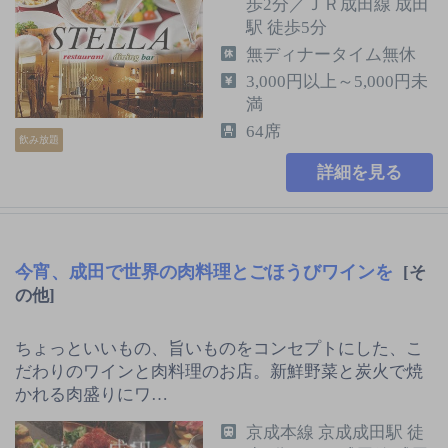
歩2分／ＪＲ成田線 成田
駅 徒歩5分
無ディナータイム無休
3,000円以上～5,000円未
満
64席
飲み放題
詳細を見る
今宵、成田で世界の肉料理とごほうびワインを
[そ
の他]
ちょっといいもの、旨いものをコンセプトにした、こ
だわりのワインと肉料理のお店。新鮮野菜と炭火で焼
かれる肉盛りにワ…
京成本線 京成成田駅 徒