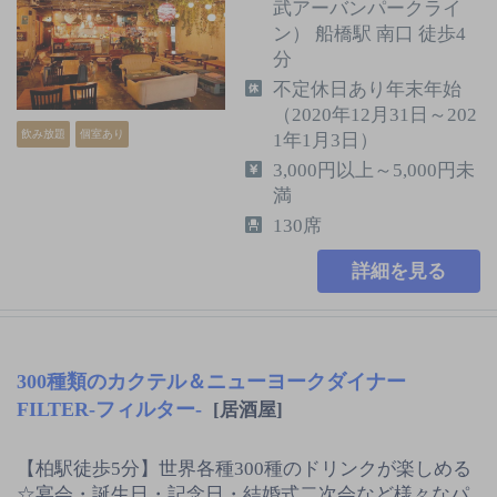
武アーバンパークライ
ン） 船橋駅 南口 徒歩4
分
不定休日あり年末年始
（2020年12月31日～202
飲み放題
個室あり
1年1月3日）
3,000円以上～5,000円未
満
130席
詳細を見る
300種類のカクテル＆ニューヨークダイナー
FILTER‐フィルター‐
[居酒屋]
【柏駅徒歩5分】世界各種300種のドリンクが楽しめる
☆宴会・誕生日・記念日・結婚式二次会など様々なパ