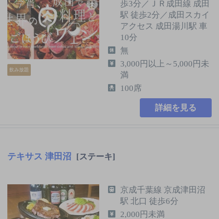
歩3分／ＪＲ成田線 成田
駅 徒歩2分／成田スカイ
アクセス 成田湯川駅 車
10分
無
3,000円以上～5,000円未
飲み放題
満
100席
詳細を見る
テキサス 津田沼
[ステーキ]
京成千葉線 京成津田沼
駅 北口 徒歩6分
2,000円未満