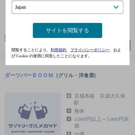
毎週火曜日
3,000円以上～5,000円未
満
サイトを閲覧する
54席
飲み放題
クーポン
詳細を見る
閲覧することにより、
利用規約
、
プライバシーポリシー
、およ
び Cookie の使用に同意したことになります。
ダーツバーＢＯＯＭ
[グリル・洋食屋]
京成本線 京成大久保
駅
無休
3,000円以上～5,000円未
満
50席