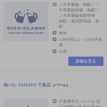
ＪＲ常磐線 柏駅／Ｊ
Ｒ常磐線快速 柏駅／
ＪＲ常磐線各駅停車
柏駅／東武野田線 柏
駅
無休
2,000円以上～3,000円未
満
60席
詳細を見る
肉バル YAMATO 千葉店
[バール]
千葉都市モノレール 葭
川公園駅 2番出口 徒歩2