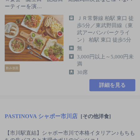
ーティーを演…
ＪＲ常磐線 柏駅 東口 徒
歩5分／東武野田線（東
武アーバンパークライ
ン） 柏駅 東口 徒歩5分
無
3,000円以上～5,000円未
満
飲み放題
30席
詳細を見る
PASTINOVA シャポー市川店
[その他洋食]
【市川駅直結】シャポー市川で本格イタリアン♪もちも