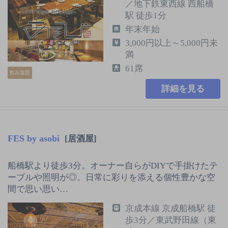
／地下鉄東西線 西船橋
駅 徒歩1分
年末年始
3,000円以上～5,000円未
満
61席
飲み放題
詳細を見る
FES by asobi
[居酒屋]
船橋駅より徒歩3分。オーナー自らがDIYで手掛けたテ
ーブルや照明が◎。日常に彩りを添える個性豊かな空
間で思い思い…
京成本線 京成船橋駅 徒
歩3分／東武野田線（東