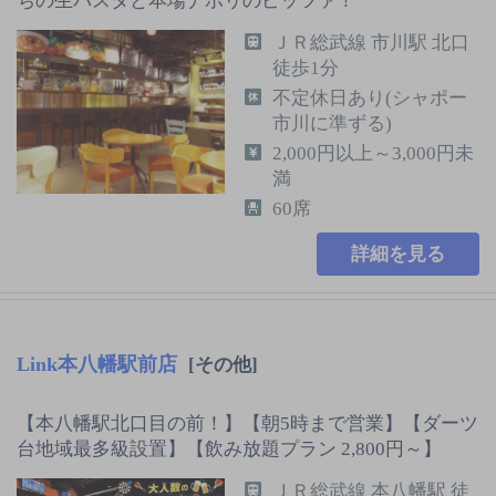
ちの生パスタと本場ナポリのピッツァ！
ＪＲ総武線 市川駅 北口
徒歩1分
不定休日あり(シャポー
市川に準ずる)
2,000円以上～3,000円未
満
60席
詳細を見る
Link本八幡駅前店
[その他]
【本八幡駅北口目の前！】【朝5時まで営業】【ダーツ
台地域最多級設置】【飲み放題プラン 2,800円～】
ＪＲ総武線 本八幡駅 徒