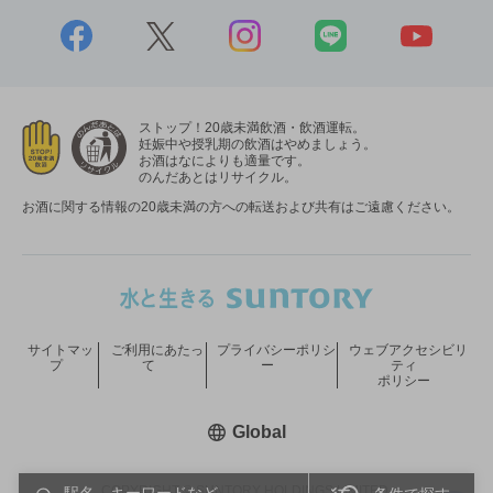
ストップ！20歳未満飲酒・飲酒運転。
妊娠中や授乳期の飲酒はやめましょう。
お酒はなによりも適量です。
のんだあとはリサイクル。
お酒に関する情報の20歳未満の方への転送および共有はご遠慮ください。
サイトマッ
ご利用にあたっ
プライバシーポリシ
ウェブアクセシビリ
プ
て
ー
ティ
ポリシー
新しいウィンドウで開く
Global
COPYRIGHT © SUNTORY HOLDINGS LIMITED.