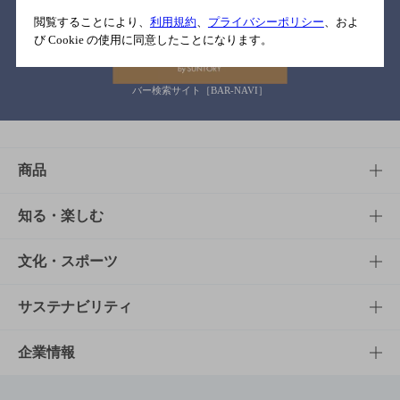
関連リンク
閲覧することにより、
利用規約
、
プライバシーポリシー
、およ
び Cookie の使用に同意したことになります。
バー検索サイト［BAR-NAVI］
商品
商品TOP
知る・楽しむ
商品一覧
知る・楽しむTOP
文化・スポーツ
商品発売情報
キャンペーン
文化・スポーツTOP
サステナビリティ
栄養成分一覧
工場見学
サントリーホール
サステナビリティTOP
企業情報
お料理・お酒レシピ
サントリー美術館
トップメッセージ
企業情報TOP