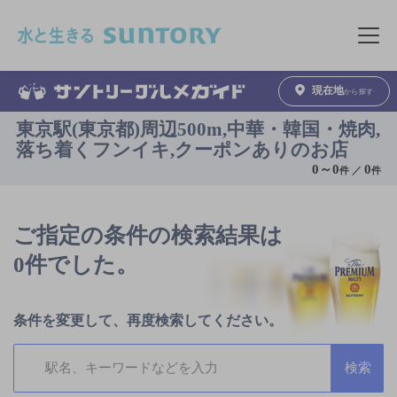
このページの本文へ移動
メニュ
現在地
から探す
東京駅(東京都)周辺500m,中華・韓国・焼肉,
落ち着くフンイキ,クーポンありのお店
0
～
0
0
件 ／
件
ご指定の条件の検索結果は
0件でした。
条件を変更して、再度検索してください。