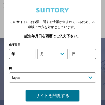
東京駅(東京都)周辺500m,中華・韓国・焼肉,落ち着くフンイキ,クー
ポンありのお店
関連ページ
このサイトにはお酒に関する情報が含まれているため、
20
歳以上の方を対象としています。
誕生年月日を西暦でご入力下さい。
生年月日
年
日
月
サイトマップ
ご意見・ご感想
利用規約
※それぞれのお店のメニューや営業時間などの掲載情報については、
国
予告なしに変更されることがありますので、
念のためお店にご確認の上ご来店くださいますようお願い申し上げま
す。
情報提供：ぐるなび
サイトを閲覧する