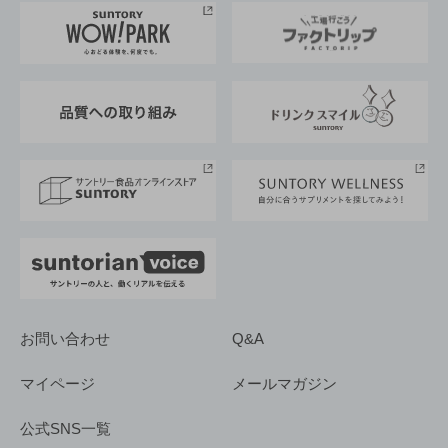
地域情報
サントリーサンバーズ大阪
サントリーが考えるサステナビリティ経営
企業概要
東京サントリーサンゴリアス
ESG情報ポータル
グループ企業一覧
サントリースポーツ
サステナビリティストーリーズ
事業所一覧
採用情報
お問い合わせ
Q&A
マイページ
メールマガジン
公式SNS一覧