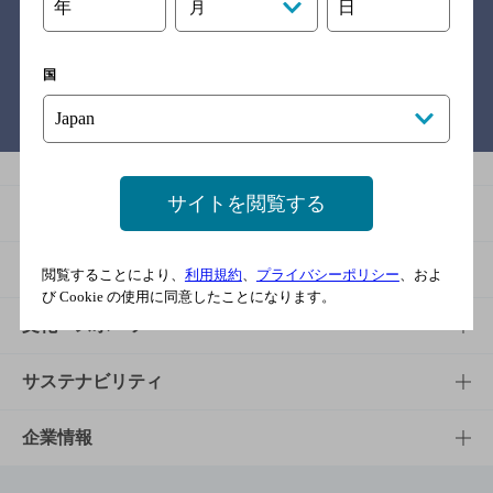
関連リンク
年
日
月
国
バー検索サイト［BAR-NAVI］
サイトを閲覧する
商品
商品TOP
知る・楽しむ
閲覧することにより、
利用規約
、
プライバシーポリシー
、およ
び Cookie の使用に同意したことになります。
商品一覧
知る・楽しむTOP
文化・スポーツ
商品発売情報
キャンペーン
文化・スポーツTOP
サステナビリティ
栄養成分一覧
工場見学
サントリーホール
サステナビリティTOP
企業情報
お料理・お酒レシピ
サントリー美術館
トップメッセージ
企業情報TOP