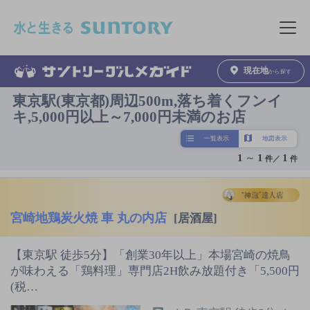
このページの本文へ移動
メニュ
現在地
から探す
東京駅(東京都)周辺500m,落ち着くフンイ
キ,5,000円以上～7,000円未満のお店
一覧表示
地図表示
1
～
1
1
件／
件
宮崎地鶏炭火焼 車 丸の内店
[居酒屋]
【東京駅 徒歩5分】「創業30年以上」本場宮崎の焼鳥
が味わえる「鶏料理」専門店2H飲み放題付き「5,500円
(税…