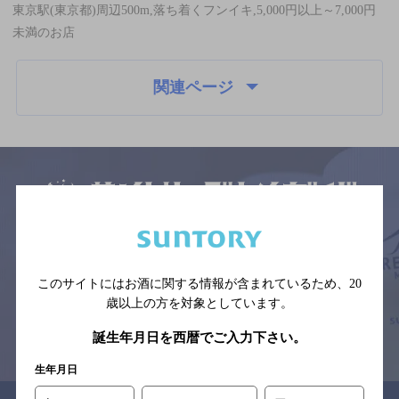
東京駅(東京都)周辺500m,落ち着くフンイキ,5,000円以上～7,000円
未満のお店
関連ページ
サイトマップ
ご意見・ご感想
利用規約
※それぞれのお店のメニューや営業時間などの掲載情報については、
予告なしに変更されることがありますので、
念のためお店にご確認の上ご来店くださいますようお願い申し上げま
このサイトにはお酒に関する情報が含まれているため、
20
す。
歳以上の方を対象としています。
情報提供：ぐるなび
誕生年月日を西暦でご入力下さい。
生年月日