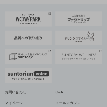
お料理・お酒レシピ
サントリー美術館
トップメッセージ
企業情報TOP
地域情報
サントリーサンバーズ大阪
サントリーが考えるサステナビリティ経営
企業概要
東京サントリーサンゴリアス
ESG情報ポータル
グループ企業一覧
サントリースポーツ
サステナビリティストーリーズ
事業所一覧
採用情報
お問い合わせ
Q&A
マイページ
メールマガジン