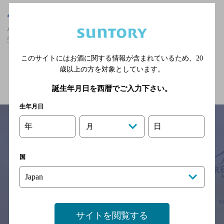
東京都
八王子駅(東京都)周辺500m
八王子駅(東京都)周辺500m,居酒屋,2人でも個室可,3,000円以上～
5,000円未満のお店
このサイトにはお酒に関する情報が含まれているため、
20
歳以上の方を対象としています。
関連ページ
誕生年月日を西暦でご入力下さい。
生年月日
年
日
月
サイトマップ
ご意見・ご感想
利用規約
国
※それぞれのお店のメニューや営業時間などの掲載情報については、
予告なしに変更されることがありますので、
念のためお店にご確認の上ご来店くださいますようお願い申し上げま
す。
情報提供：ぐるなび
サイトを閲覧する