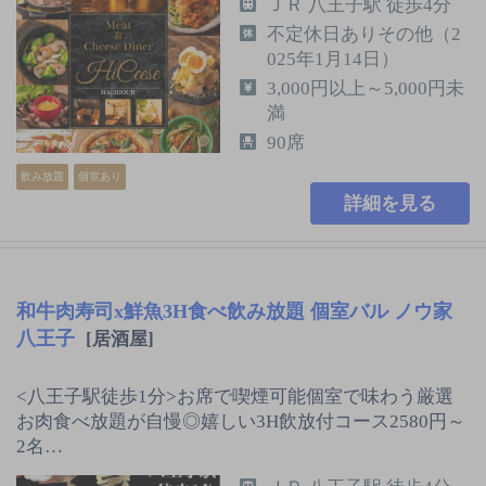
ＪＲ 八王子駅 徒歩4分
不定休日ありその他（2
025年1月14日）
3,000円以上～5,000円未
満
90席
飲み放題
個室あり
詳細を見る
和牛肉寿司x鮮魚3H食べ飲み放題 個室バル ノウ家
八王子
[居酒屋]
<八王子駅徒歩1分>お席で喫煙可能個室で味わう厳選
お肉食べ放題が自慢◎嬉しい3H飲放付コース2580円～
2名…