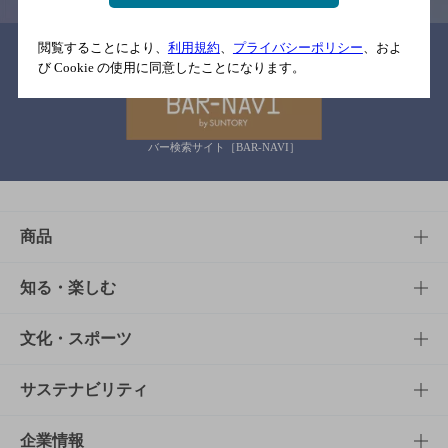
閲覧することにより、
利用規約
、
プライバシーポリシー
、およ
関連リンク
び Cookie の使用に同意したことになります。
バー検索サイト［BAR-NAVI］
商品
商品TOP
知る・楽しむ
商品一覧
知る・楽しむTOP
文化・スポーツ
商品発売情報
キャンペーン
文化・スポーツTOP
サステナビリティ
栄養成分一覧
工場見学
サントリーホール
サステナビリティTOP
企業情報