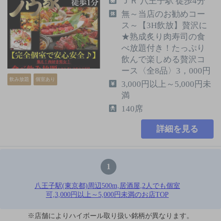
ＪＲ 八王子駅 徒歩4分
無～当店のお勧めコー
ス～【3H飲放】贅沢に
★熟成炙り肉寿司の食
べ放題付き！たっぷり
飲んで楽しめる贅沢コ
ース〈全8品〉3，000円
飲み放題
個室あり
3,000円以上～5,000円未
満
140席
詳細を見る
1
八王子駅(東京都)周辺500m,居酒屋,2人でも個室
可,3,000円以上～5,000円未満のお店TOP
※店舗によりハイボール取り扱い銘柄が異なります。