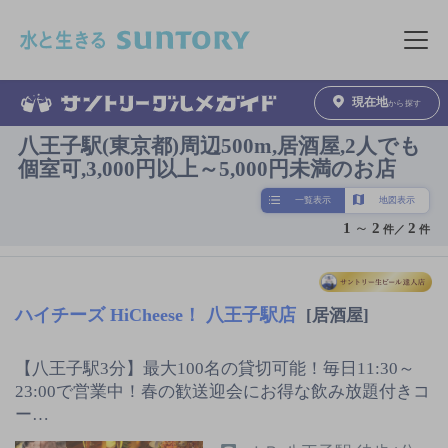
このページの本文へ移動
メニュ
現在地
から探す
八王子駅(東京都)周辺500m,居酒屋,2人でも
個室可,3,000円以上～5,000円未満のお店
一覧表示
地図表示
1
～
2
2
件／
件
ハイチーズ HiCheese！ 八王子駅店
[居酒屋]
【八王子駅3分】最大100名の貸切可能！毎日11:30～
23:00で営業中！春の歓送迎会にお得な飲み放題付きコ
ー…