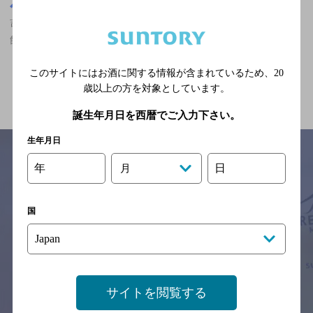
東京都
吉祥寺駅(東京都)周辺500m
吉祥寺駅(東京都)周辺500m,ザ・プレミアム・モルツ香るエールが
飲める,合コンにおすすめ,10,000円以上のお店
このサイトにはお酒に関する情報が含まれているため、
20
関連ページ
歳以上の方を対象としています。
誕生年月日を西暦でご入力下さい。
生年月日
年
日
月
サイトマップ
ご意見・ご感想
利用規約
※それぞれのお店のメニューや営業時間などの掲載情報については、
国
予告なしに変更されることがありますので、
念のためお店にご確認の上ご来店くださいますようお願い申し上げま
す。
情報提供：ぐるなび
サイトを閲覧する