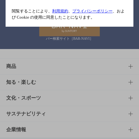
関連リンク
閲覧することにより、
利用規約
、
プライバシーポリシー
、およ
び Cookie の使用に同意したことになります。
バー検索サイト［BAR-NAVI］
商品
商品TOP
知る・楽しむ
商品一覧
知る・楽しむTOP
文化・スポーツ
商品発売情報
キャンペーン
文化・スポーツTOP
サステナビリティ
栄養成分一覧
工場見学
サントリーホール
サステナビリティTOP
企業情報