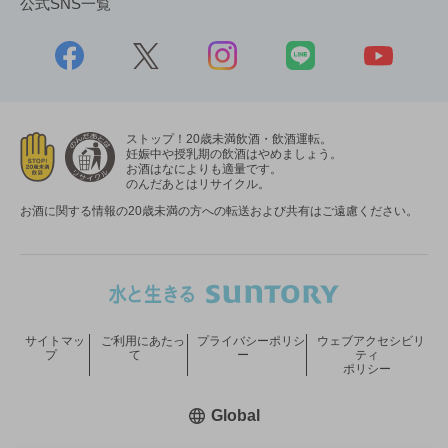
公式SNS一覧
ストップ！20歳未満飲酒・飲酒運転。
妊娠中や授乳期の飲酒はやめましょう。
お酒はなによりも適量です。
のんだあとはリサイクル。
お酒に関する情報の20歳未満の方への転送および共有はご遠慮ください。
サイトマッ
ご利用にあたっ
プライバシーポリシ
ウェブアクセシビリ
プ
て
ー
ティ
ポリシー
新しいウィンドウで開く
Global