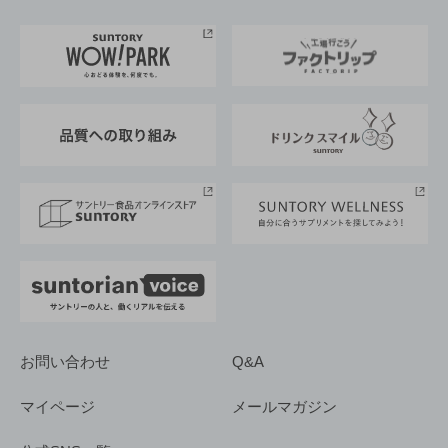
お料理・お酒レシピ
サントリー美術館
トップメッセージ
企業情報TOP
地域情報
サントリーサンバーズ大阪
サントリーが考えるサステナビリティ経営
企業概要
東京サントリーサンゴリアス
ESG情報ポータル
グループ企業一覧
サントリースポーツ
サステナビリティストーリーズ
事業所一覧
採用情報
お問い合わせ
Q&A
マイページ
メールマガジン