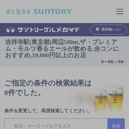
このページの本文へ移動
メニュ
現在地
から探す
吉祥寺駅(東京都)周辺500m,ザ・プレミア
ム・モルツ香るエールが飲める,合コンに
おすすめ,10,000円以上のお店
0
～
0
0
件 ／
件
ご指定の条件の検索結果は
0件でした。
条件を変更して、再度検索してください。