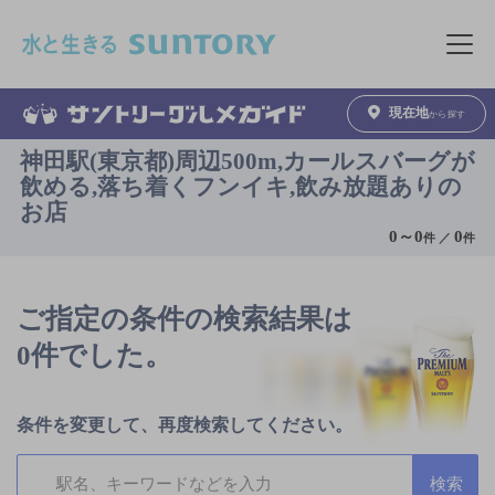
このページの本文へ移動
メニュ
現在地
から探す
神田駅(東京都)周辺500m,カールスバーグが
飲める,落ち着くフンイキ,飲み放題ありの
お店
0
～
0
0
件 ／
件
ご指定の条件の検索結果は
0件でした。
条件を変更して、再度検索してください。