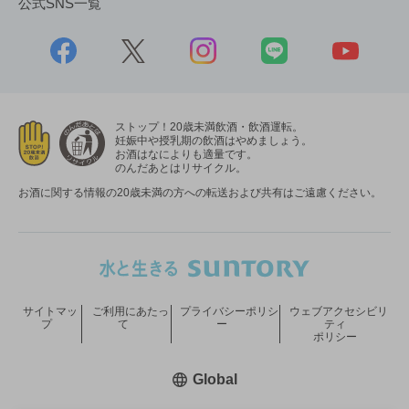
公式SNS一覧
ストップ！20歳未満飲酒・飲酒運転。
妊娠中や授乳期の飲酒はやめましょう。
お酒はなによりも適量です。
のんだあとはリサイクル。
お酒に関する情報の20歳未満の方への転送および共有はご遠慮ください。
サイトマッ
ご利用にあたっ
プライバシーポリシ
ウェブアクセシビリ
プ
て
ー
ティ
ポリシー
新しいウィンドウで開く
Global