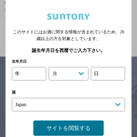
東京都
神田駅(東京都)周辺500m
神田駅(東京都)周辺500m,カールスバーグが飲める,落ち着くフンイ
キ,飲み放題ありのお店
このサイトにはお酒に関する情報が含まれているため、
20
関連ページ
歳以上の方を対象としています。
誕生年月日を西暦でご入力下さい。
生年月日
年
日
月
サイトマップ
ご意見・ご感想
利用規約
※それぞれのお店のメニューや営業時間などの掲載情報については、
国
予告なしに変更されることがありますので、
念のためお店にご確認の上ご来店くださいますようお願い申し上げま
す。
情報提供：ぐるなび
サイトを閲覧する