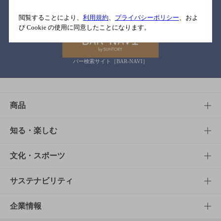
関連リンク
閲覧することにより、
利用規約
、
プライバシーポリシー
、およ
び Cookie の使用に同意したことになります。
バー検索サイト［BAR-NAVI］
商品
商品TOP
知る・楽しむ
商品一覧
知る・楽しむTOP
文化・スポーツ
商品発売情報
キャンペーン
文化・スポーツTOP
サステナビリティ
栄養成分一覧
工場見学
サントリーホール
サステナビリティTOP
企業情報