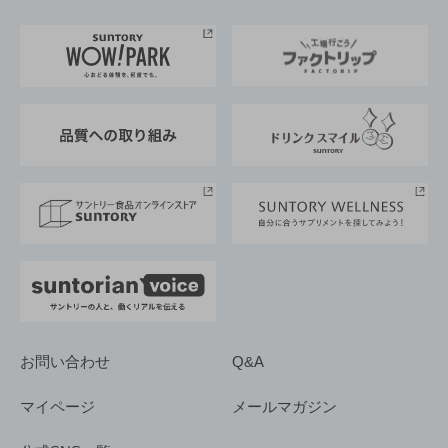
お料理・お酒レシピ
サントリー美術館
トップメッセージ
企業情報TOP
地域情報
サントリーサンバーズ大阪
サントリーが考えるサステナビリティ経営
企業概要
東京サントリーサンゴリアス
ESG情報ポータル
グループ企業一覧
サントリースポーツ
サステナビリティストーリーズ
事業所一覧
採用情報
お問い合わせ
Q&A
マイページ
メールマガジン