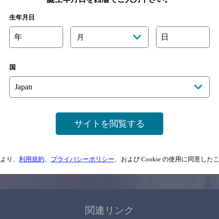
関連ページ
生年月日
年
日
月
国
サイトマップ
ご意見・ご感想
利用規約
サイトを閲覧する
情報については、
予告なしに変更されることがありますので、
念のためお店にご確
より、
利用規約
、
プライバシーポリシー
、および Cookie の使用に同意し
情報提供：ぐるなび
関連リンク