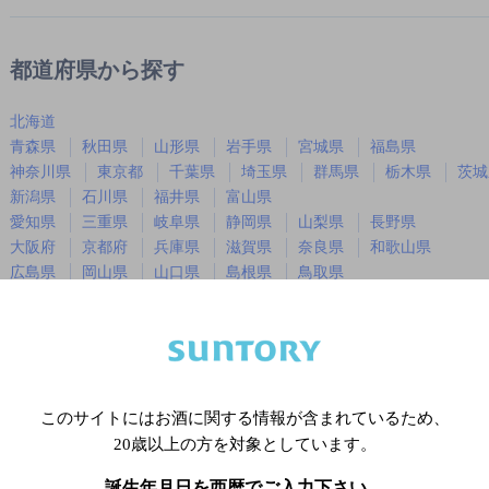
都道府県から探す
北海道
青森県
秋田県
山形県
岩手県
宮城県
福島県
神奈川県
東京都
千葉県
埼玉県
群馬県
栃木県
茨城
新潟県
石川県
福井県
富山県
愛知県
三重県
岐阜県
静岡県
山梨県
長野県
大阪府
京都府
兵庫県
滋賀県
奈良県
和歌山県
広島県
岡山県
山口県
島根県
鳥取県
徳島県
香川県
愛媛県
高知県
福岡県
佐賀県
長崎県
熊本県
大分県
宮崎県
鹿児島
沖縄県
このサイトにはお酒に関する情報が含まれているため、
20歳以上の方を対象としています。
※店舗によりハイボール取り扱い銘
誕生年月日を西暦でご入力下さい。