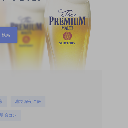
家
池袋 深夜 ご飯
駅 合コン