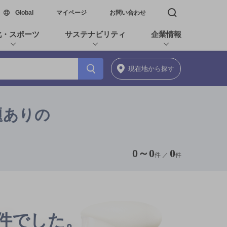
新しいウィンドウで開く
Global
マイページ
お問い合わせ
検索窓を開く
化・スポーツ
サステナビリティ
企業情報
現在地
から探す
題ありの
0
～
0
0
件 ／
件
0件でした。