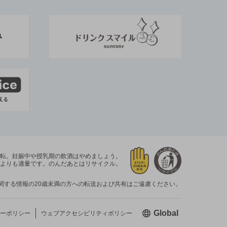
運転。
妊娠中や授乳期の飲酒はやめましょう。
よりも適量です。
のんだあとはリサイクル。
関する情報の20歳未満の方への転送および共有はご遠慮ください。
新しいウィン
Global
ーポリシー
ウェブアクセシビリティ
ポリシー