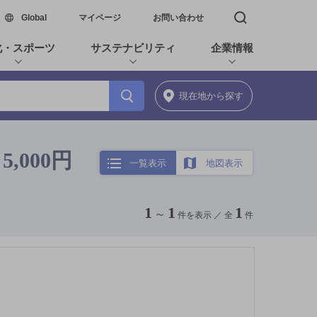
新しいウィンドウで開く
Global
マイページ
お問い合わせ
検索窓を開く
化・スポーツ
サステナビリティ
企業情報
現在地
から探す
,000円
一覧表示
地図表示
1
1
1
～
件を表示 ／
全
件