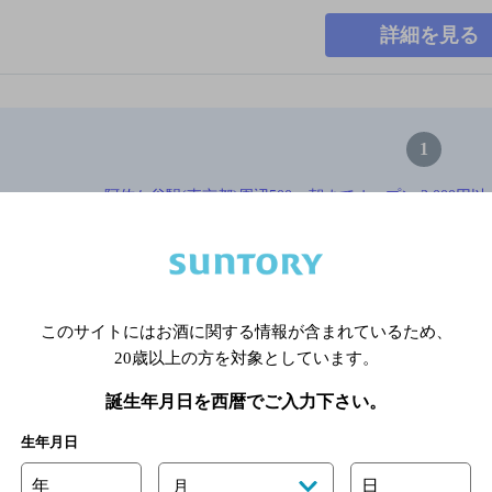
詳細を見る
1
阿佐ケ谷駅(東京都)周辺500m,朝までオープン,3,000円以
※店舗によりハイボール取り扱い銘
このサイトにはお酒に関する情報が含まれているため、
関連ページ
20歳以上の方を対象としています。
誕生年月日を西暦でご入力下さい。
生年月日
年
日
月