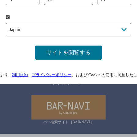
国
サイトマップ
ご意見・ご感想
利用規約
情報については、
予告なしに変更されることがありますので、
念のためお店にご確
サイトを閲覧する
情報提供：ぐるなび
より、
利用規約
、
プライバシーポリシー
、および Cookie の使用に同意し
関連リンク
バー検索サイト［BAR-NAVI］