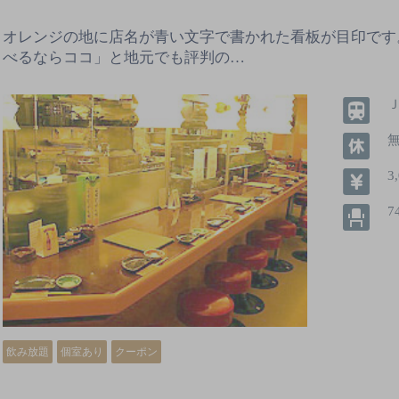
オレンジの地に店名が青い文字で書かれた看板が目印です
べるならココ」と地元でも評判の…
3
7
飲み放題
個室あり
クーポン