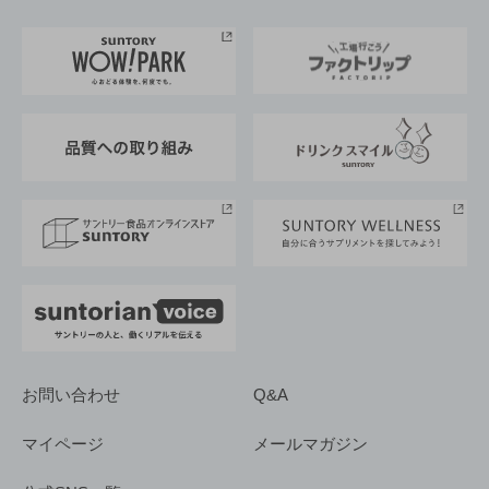
お料理・お酒レシピ
サントリー美術館
トップメッセージ
企業情報TOP
地域情報
サントリーサンバーズ大阪
サントリーが考えるサステナビリティ経営
企業概要
東京サントリーサンゴリアス
ESG情報ポータル
グループ企業一覧
サントリースポーツ
サステナビリティストーリーズ
事業所一覧
採用情報
お問い合わせ
Q&A
マイページ
メールマガジン