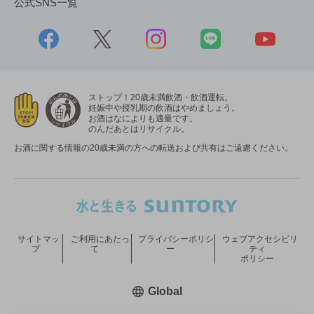
公式SNS一覧
ストップ！20歳未満飲酒・飲酒運転。
妊娠中や授乳期の飲酒はやめましょう。
お酒はなによりも適量です。
のんだあとはリサイクル。
お酒に関する情報の20歳未満の方への転送および共有はご遠慮ください。
サイトマッ
ご利用にあたっ
プライバシーポリシ
ウェブアクセシビリ
プ
て
ー
ティ
ポリシー
新しいウィンドウで開く
Global