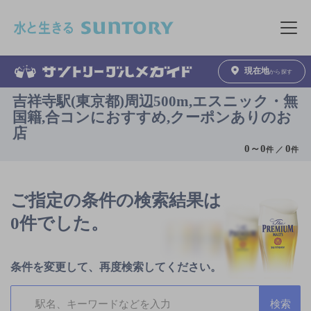
このページの本文へ移動
メニュ
現在地
から探す
吉祥寺駅(東京都)周辺500m,エスニック・無
国籍,合コンにおすすめ,クーポンありのお
店
0
～
0
0
件 ／
件
ご指定の条件の検索結果は
0件でした。
条件を変更して、再度検索してください。