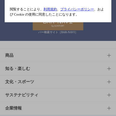
関連リンク
閲覧することにより、
利用規約
、
プライバシーポリシー
、およ
び Cookie の使用に同意したことになります。
バー検索サイト［BAR-NAVI］
商品
商品TOP
知る・楽しむ
商品一覧
知る・楽しむTOP
文化・スポーツ
商品発売情報
キャンペーン
文化・スポーツTOP
サステナビリティ
栄養成分一覧
工場見学
サントリーホール
サステナビリティTOP
企業情報