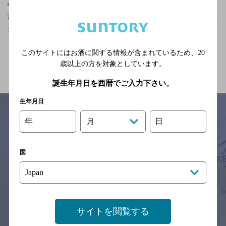
東京都
吉祥寺駅(東京都)周辺500m
吉祥寺駅(東京都)周辺500m,エスニック・無国籍,合コンにおすすめ,
クーポンありのお店
このサイトにはお酒に関する情報が含まれているため、
20
関連ページ
歳以上の方を対象としています。
誕生年月日を西暦でご入力下さい。
生年月日
年
日
月
サイトマップ
ご意見・ご感想
利用規約
※それぞれのお店のメニューや営業時間などの掲載情報については、
国
予告なしに変更されることがありますので、
念のためお店にご確認の上ご来店くださいますようお願い申し上げま
す。
情報提供：ぐるなび
サイトを閲覧する