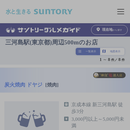
このページの本文へ移動
メニュ
現在地
から探す
三河島駅(東京都)周辺500mのお店
一覧表示
地図表示
1
～
8
8
件／
件
炭火焼肉 ドヤジ
[焼肉]
京成本線 新三河島駅 徒
歩3分
3,000円以上～5,000円未
満