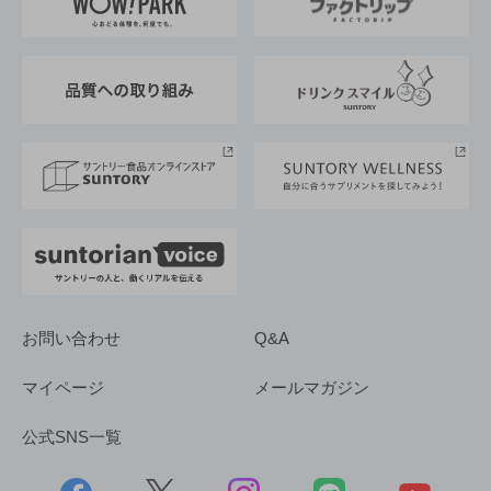
地域情報
サントリーサンバーズ大阪
サントリーが考えるサステナビリティ経営
企業概要
東京サントリーサンゴリアス
ESG情報ポータル
グループ企業一覧
サントリースポーツ
サステナビリティストーリーズ
事業所一覧
採用情報
お問い合わせ
Q&A
マイページ
メールマガジン
公式SNS一覧