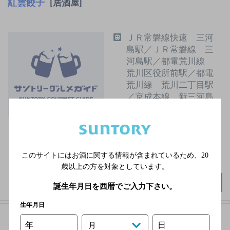
紅雲餃子
[居酒屋]
ＪＲ常磐線快速 三河
島駅／ＪＲ常磐線 三
河島駅／都電荒川線
荒川区役所前駅／都電
荒川線 荒川二丁目駅
／京成本線 新三河島
駅
無休
3,000円以上～5,000円未
満
このサイトにはお酒に関する情報が含まれているため、
20
30席
歳以上の方を対象としています。
詳細を見る
誕生年月日を西暦でご入力下さい。
生年月日
年
日
月