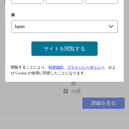
肉汁大将軍
[居酒屋]
国
京成本線 新三河島駅
／ＪＲ常磐線 三河島
駅／ＪＲ常磐線快速
三河島駅／東京メトロ
千代田線 町屋駅／日
サイトを閲覧する
暮里・舎人ライナー
西日暮里駅
閲覧することにより、
利用規約
、
プライバシーポリシー
、およ
日曜
び Cookie の使用に同意したことになります。
2,000円以上～3,000円未
満
26席
詳細を見る