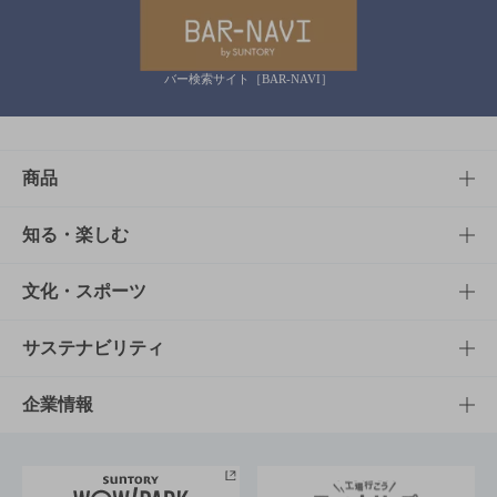
バー検索サイト［BAR-NAVI］
商品
商品TOP
知る・楽しむ
商品一覧
知る・楽しむTOP
文化・スポーツ
商品発売情報
キャンペーン
文化・スポーツTOP
サステナビリティ
栄養成分一覧
工場見学
サントリーホール
サステナビリティTOP
企業情報
お料理・お酒レシピ
サントリー美術館
トップメッセージ
企業情報TOP