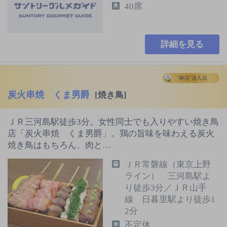
40席
詳細を見る
炭火串焼 くま男爵
[焼き鳥]
ＪＲ三河島駅徒歩3分。女性同士でも入りやすい焼き鳥
店「炭火串焼 くま男爵」。鶏の旨味を味わえる炭火
焼き鳥はもちろん、肉と…
ＪＲ常磐線（東京上野
ライン） 三河島駅よ
り徒歩3分／ＪＲ山手
線 日暮里駅より徒歩1
2分
不定休