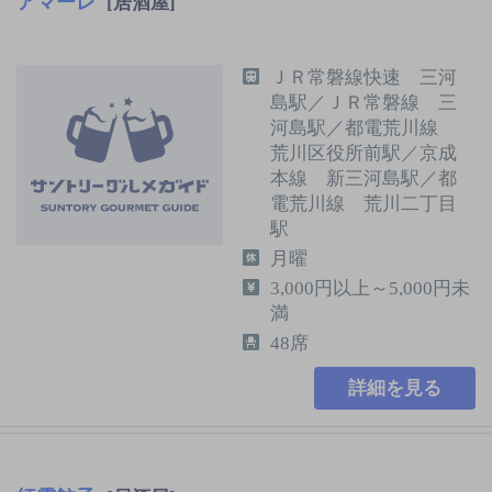
アマーレ
[居酒屋]
ＪＲ常磐線快速 三河
島駅／ＪＲ常磐線 三
河島駅／都電荒川線
荒川区役所前駅／京成
本線 新三河島駅／都
電荒川線 荒川二丁目
駅
月曜
3,000円以上～5,000円未
満
48席
詳細を見る