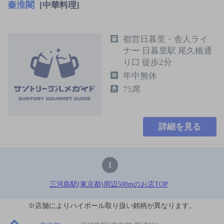
秦淮閣
[中華料理]
都営日暮里・舎人ライ
ナー 日暮里駅 尾久橋通
り口 徒歩2分
年中無休
75席
詳細を見る
1
三河島駅(東京都)周辺500mのお店TOP
※店舗によりハイボール取り扱い銘柄が異なります。