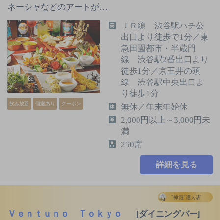
ネーシャなどのアートが…
ＪＲ線 渋谷駅ハチ公
出口より徒歩で1分／東
急田園都市・半蔵門
線 渋谷駅2番出口より
徒歩1分／京王井の頭
線 渋谷駅中央出口よ
り徒歩1分
飲み放題
個室あり
クーポン
無休／年末年始休
2,000円以上～3,000円未
満
250席
詳細を見る
Ｖｅｎｔｕｎｏ Ｔｏｋｙｏ
[ダイニングバー]