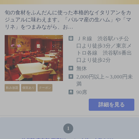
旬の食材をふんだんに使った本格的なイタリアンをカ
ジュアルに味わえます。「パルマ産の生ハム」や「マ
リネ」をつまみながら、お…
ＪＲ線 渋谷駅ハチ公
口より徒歩3分／東京メ
トロ各線 渋谷駅6番出
口より徒歩2分
無休
2,000円以上～3,000円未
満
飲み放題
個室あり
クーポン
90席
詳細を見る
1