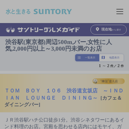
このページの本文へ移動
メニュ
現在地
から探す
渋谷駅(東京都)周辺500m,バー,女性に人
気,2,000円以上～3,000円未満のお店
一覧表示
地図表示
1
～
2
2
件／
件
ＴＯＭ ＢＯＹ １０６ 渋谷道玄坂店 ～ＩＮＤ
ＩＡＮ ＬＯＵＮＧＥ ＤＩＮＩＮＧ～
[カフェ＆
ダイニングバー]
ＪＲ渋谷駅ハチ公口徒歩1分。渋谷シネタワーにあるイ
ンド料理のお店。宮殿を思わせる店内にはモヤイ、ガ