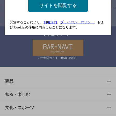
す。
サイトを閲覧する
情報提供：ぐるなび
閲覧することにより、
利用規約
、
プライバシーポリシー
、およ
び Cookie の使用に同意したことになります。
関連リンク
バー検索サイト［BAR-NAVI］
商品
商品TOP
知る・楽しむ
商品一覧
知る・楽しむTOP
文化・スポーツ