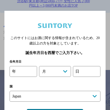
渋谷駅(東京都)周辺500m,バー,女性に人気,2,000
円以上～3,000円未満のお店TOP
※店舗によりハイボール取り扱い銘柄が異なります。
東京都
渋谷駅(東京都)周辺500m
渋谷駅(東京都)周辺500m,バー,女性に人気,2,000円以上～3,000円未
このサイトにはお酒に関する情報が含まれているため、
20
満のお店
歳以上の方を対象としています。
誕生年月日を西暦でご入力下さい。
関連ページ
生年月日
年
日
月
国
サイトマップ
ご意見・ご感想
利用規約
※それぞれのお店のメニューや営業時間などの掲載情報については、
予告なしに変更されることがありますので、
念のためお店にご確認の上ご来店くださいますようお願い申し上げま