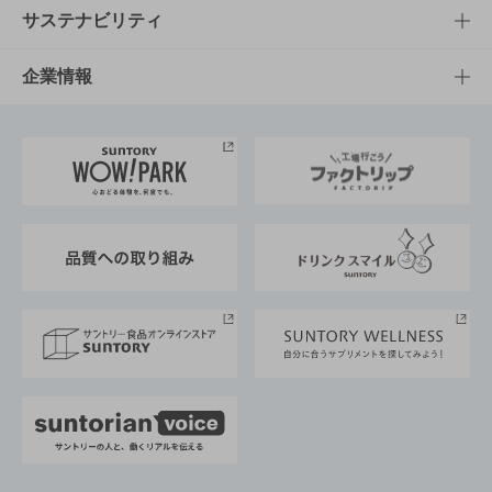
商品発売情報
キャンペーン
文化・スポーツTOP
サステナビリティ
栄養成分一覧
工場見学
サントリーホール
サステナビリティTOP
企業情報
お料理・お酒レシピ
サントリー美術館
トップメッセージ
企業情報TOP
地域情報
サントリーサンバーズ大阪
サントリーが考えるサステナビリティ経営
企業概要
東京サントリーサンゴリアス
ESG情報ポータル
グループ企業一覧
サントリースポーツ
サステナビリティストーリーズ
事業所一覧
採用情報