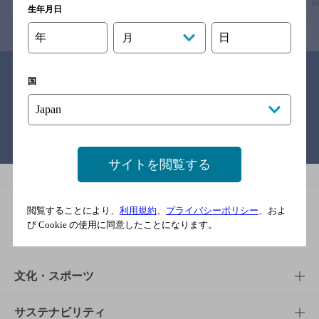
生年月日
情報提供：ぐるなび
年
日
月
関連リンク
国
バー検索サイト［BAR-NAVI］
サイトを閲覧する
商品
閲覧することにより、
利用規約
、
プライバシーポリシー
、およ
び Cookie の使用に同意したことになります。
商品TOP
知る・楽しむ
商品一覧
知る・楽しむTOP
文化・スポーツ
商品発売情報
キャンペーン
文化・スポーツTOP
サステナビリティ