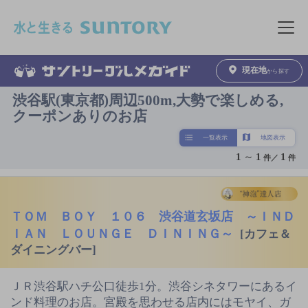
このページの本文へ移動
メニュ
現在地
から探す
渋谷駅(東京都)周辺500m,大勢で楽しめる,
クーポンありのお店
一覧表示
地図表示
1
～
1
1
件／
件
ＴＯＭ ＢＯＹ １０６ 渋谷道玄坂店 ～ＩＮＤ
ＩＡＮ ＬＯＵＮＧＥ ＤＩＮＩＮＧ～
[カフェ＆
ダイニングバー]
ＪＲ渋谷駅ハチ公口徒歩1分。渋谷シネタワーにあるイ
ンド料理のお店。宮殿を思わせる店内にはモヤイ、ガ