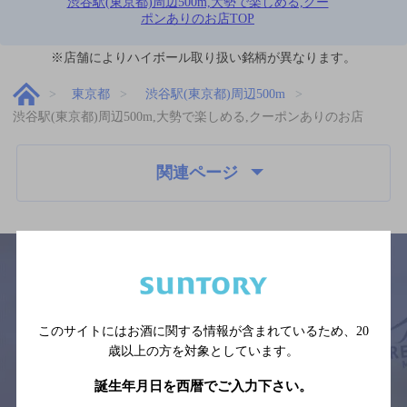
渋谷駅(東京都)周辺500m,大勢で楽しめる,クー
ポンありのお店TOP
※店舗によりハイボール取り扱い銘柄が異なります。
東京都
渋谷駅(東京都)周辺500m
渋谷駅(東京都)周辺500m,大勢で楽しめる,クーポンありのお店
関連ページ
サイトマップ
ご意見・ご感想
利用規約
このサイトにはお酒に関する情報が含まれているため、
20
※それぞれのお店のメニューや営業時間などの掲載情報については、
歳以上の方を対象としています。
予告なしに変更されることがありますので、
念のためお店にご確認の上ご来店くださいますようお願い申し上げま
す。
誕生年月日を西暦でご入力下さい。