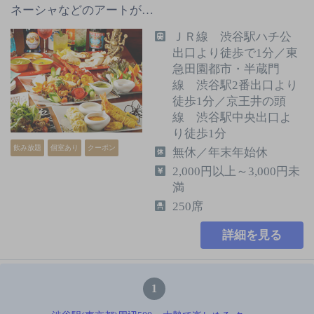
ネーシャなどのアートが…
ＪＲ線 渋谷駅ハチ公
出口より徒歩で1分／東
急田園都市・半蔵門
線 渋谷駅2番出口より
徒歩1分／京王井の頭
線 渋谷駅中央出口よ
り徒歩1分
飲み放題
個室あり
クーポン
無休／年末年始休
2,000円以上～3,000円未
満
250席
詳細を見る
1