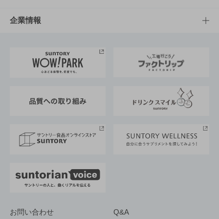
栄養成分一覧
工場見学
サントリーホール
サステナビリティTOP
企業情報
お料理・お酒レシピ
サントリー美術館
トップメッセージ
企業情報TOP
地域情報
サントリーサンバーズ大阪
サントリーが考えるサステナビリティ経営
企業概要
東京サントリーサンゴリアス
ESG情報ポータル
グループ企業一覧
サントリースポーツ
サステナビリティストーリーズ
事業所一覧
採用情報
お問い合わせ
Q&A