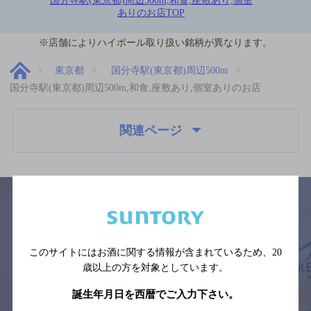
国分寺駅(東京都)周辺500m,和食,座敷あり,個室
ありのお店TOP
※店舗によりハイボール取り扱い銘柄が異なります。
東京都
国分寺駅(東京都)周辺500m
国分寺駅(東京都)周辺500m,和食,座敷あり,個室ありのお店
関連ページ
サイトマップ
ご意見・ご感想
利用規約
このサイトにはお酒に関する情報が含まれているため、
20
※それぞれのお店のメニューや営業時間などの掲載情報については、
歳以上の方を対象としています。
予告なしに変更されることがありますので、
念のためお店にご確認の上ご来店くださいますようお願い申し上げま
す。
誕生年月日を西暦でご入力下さい。