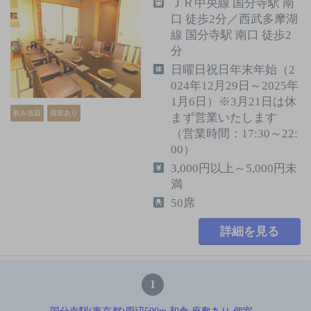
ＪＲ中央線 国分寺駅 南
口 徒歩2分／西武多摩湖
線 国分寺駅 南口 徒歩2
分
日曜日祝日年末年始（2
024年12月29日～2025年
1月6日）※3月21日は休
飲み放題
個室あり
まず営業いたします
（営業時間：17:30～22:
00）
3,000円以上～5,000円未
満
50席
詳細を見る
1