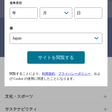
生年月日
情報提供：ぐるなび
年
日
月
関連リンク
国
バー検索サイト［BAR-NAVI］
サイトを閲覧する
商品
閲覧することにより、
利用規約
、
プライバシーポリシー
、およ
び Cookie の使用に同意したことになります。
商品TOP
知る・楽しむ
商品一覧
知る・楽しむTOP
文化・スポーツ
商品発売情報
キャンペーン
文化・スポーツTOP
サステナビリティ