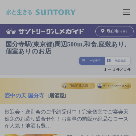
このページの本文へ移動
メニュ
現在地
から探す
国分寺駅(東京都)周辺500m,和食,座敷あり,
個室ありのお店
一覧表示
地図表示
1
～
1
1
件／
件
壺中の天 国分寺
[居酒屋]
歓迎会・送別会のご予約受付中！完全個室でご宴会天
然魚のお造り盛合せ付！お食事の鯛飯が絶品なコース
が人気！地酒も豊…