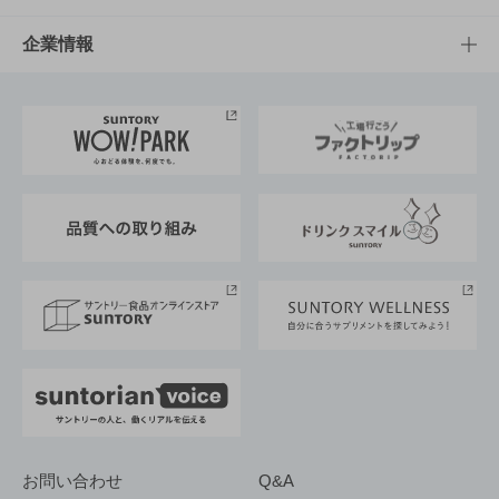
栄養成分一覧
工場見学
サントリーホール
サステナビリティTOP
企業情報
お料理・お酒レシピ
サントリー美術館
トップメッセージ
企業情報TOP
地域情報
サントリーサンバーズ大阪
サントリーが考えるサステナビリティ経営
企業概要
東京サントリーサンゴリアス
ESG情報ポータル
グループ企業一覧
サントリースポーツ
サステナビリティストーリーズ
事業所一覧
採用情報
お問い合わせ
Q&A