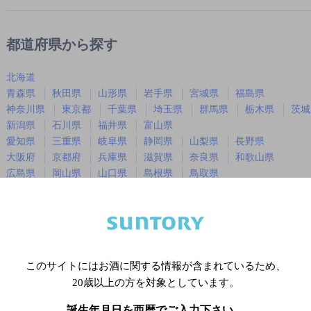
都道府県から探す
北海道
青森県
秋田県
山形県
岩手県
宮城県
福島県
神奈川県
東京都
千葉県
埼玉県
群馬県
栃木県
茨城
新潟県
石川県
福井県
富山県
愛知県
三重県
岐阜県
静岡県
山梨県
長野県
大阪府
京都府
兵庫県
滋賀県
奈良県
和歌山県
広島県
岡山県
山口県
島根県
鳥取県
徳島県
香川県
愛媛県
高知県
福岡県
佐賀県
長崎県
熊本県
大分県
宮崎県
鹿児島
沖縄県
このサイトにはお酒に関する情報が含まれているため、
20歳以上の方を対象としています。
※店舗によりハイボール取り扱い銘
誕生年月日を西暦でご入力下さい。