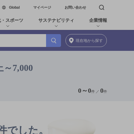
新しいウィンドウで開く
Global
マイページ
お問い合わせ
検索窓を開く
化・スポーツ
サステナビリティ
企業情報
現在地
から探す
7,000
0
～
0
0
件 ／
件
0件でした。