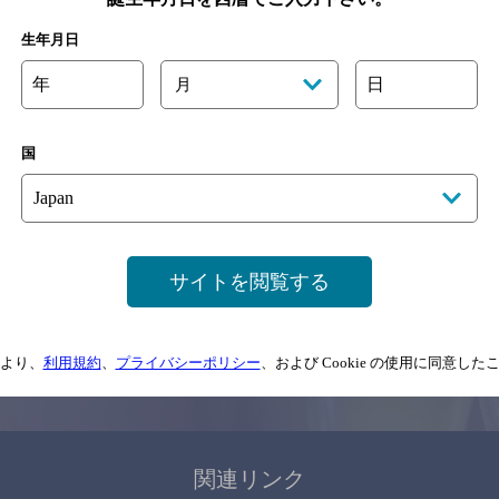
関連ページ
生年月日
年
日
月
国
サイトマップ
ご意見・ご感想
利用規約
サイトを閲覧する
情報については、
予告なしに変更されることがありますので、
念のためお店にご確
より、
利用規約
、
プライバシーポリシー
、および Cookie の使用に同意し
情報提供：ぐるなび
関連リンク