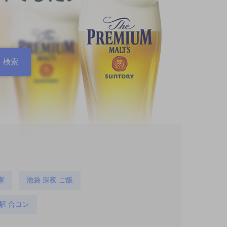
家
池袋 深夜 ご飯
駅 合コン