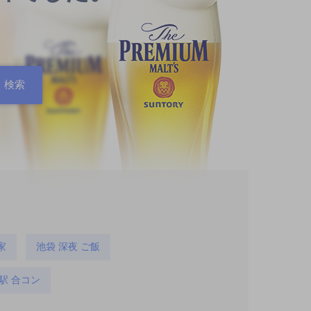
家
池袋 深夜 ご飯
駅 合コン