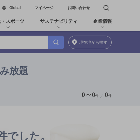
新しいウィンドウで開く
Global
マイページ
お問い合わせ
検索窓を開く
化・スポーツ
サステナビリティ
企業情報
現在地
から探す
飲み放題
0
～
0
0
件 ／
件
0件でした。