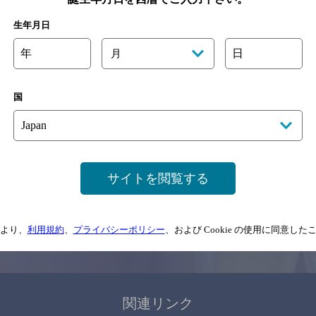
関連ページ
生年月日
年
日
月
国
サイトマップ
ご意見・ご感想
利用規約
サイトを閲覧する
情報については、
予告なしに変更されることがありますので、
念のためお店にご確
より、
利用規約
、
プライバシーポリシー
、および Cookie の使用に同意し
情報提供：ぐるなび
関連リンク