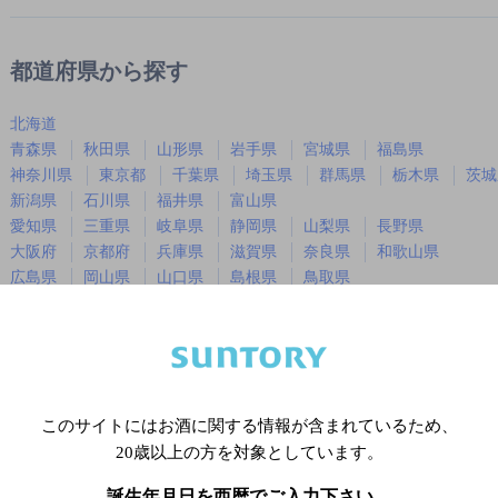
都道府県から探す
北海道
青森県
秋田県
山形県
岩手県
宮城県
福島県
神奈川県
東京都
千葉県
埼玉県
群馬県
栃木県
茨城
新潟県
石川県
福井県
富山県
愛知県
三重県
岐阜県
静岡県
山梨県
長野県
大阪府
京都府
兵庫県
滋賀県
奈良県
和歌山県
広島県
岡山県
山口県
島根県
鳥取県
徳島県
香川県
愛媛県
高知県
福岡県
佐賀県
長崎県
熊本県
大分県
宮崎県
鹿児島
沖縄県
このサイトにはお酒に関する情報が含まれているため、
20歳以上の方を対象としています。
※店舗によりハイボール取り扱い銘
誕生年月日を西暦でご入力下さい。