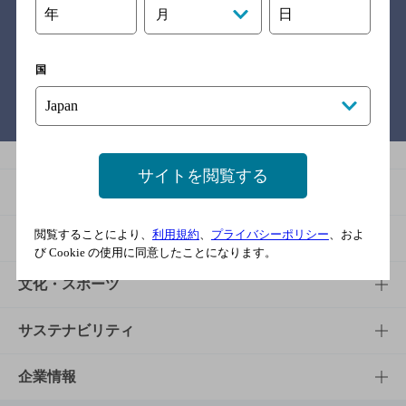
年
日
月
関連リンク
国
バー検索サイト［BAR-NAVI］
サイトを閲覧する
商品
閲覧することにより、
利用規約
、
プライバシーポリシー
、およ
商品TOP
知る・楽しむ
び Cookie の使用に同意したことになります。
商品一覧
知る・楽しむTOP
文化・スポーツ
商品発売情報
キャンペーン
文化・スポーツTOP
サステナビリティ
栄養成分一覧
工場見学
サントリーホール
サステナビリティTOP
企業情報