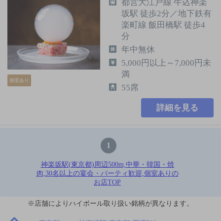
都営大江戸線 牛込神楽
坂駅 徒歩2分／地下鉄有
楽町線 飯田橋駅 徒歩4
分
年中無休
5,000円以上～7,000円未
満
個室あり
55席
詳細を見る
1
神楽坂駅(東京都)周辺500m,中華・韓国・焼
肉,30名以上の宴会・パーティ歓迎,個室ありの
お店TOP
※店舗によりハイボール取り扱い銘柄が異なります。