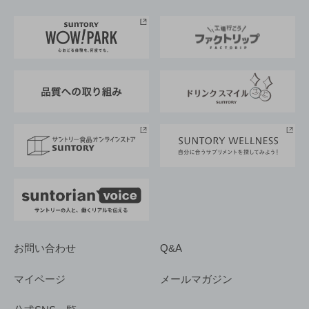
お料理・お酒レシピ
サントリー美術館
トップメッセージ
企業情報TOP
地域情報
サントリーサンバーズ大阪
サントリーが考えるサステナビリティ経営
企業概要
東京サントリーサンゴリアス
ESG情報ポータル
グループ企業一覧
サントリースポーツ
サステナビリティストーリーズ
事業所一覧
採用情報
お問い合わせ
Q&A
マイページ
メールマガジン