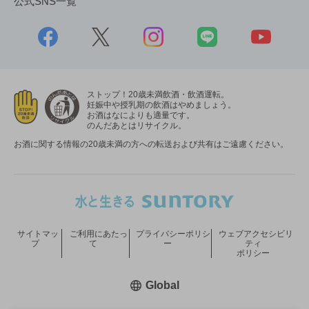
公式SNS一覧
ストップ！20歳未満飲酒・飲酒運転。
妊娠中や授乳期の飲酒はやめましょう。
お酒はなによりも適量です。
のんだあとはリサイクル。
お酒に関する情報の20歳未満の方への転送および共有はご遠慮ください。
サイトマッ
ご利用にあたっ
プライバシーポリシ
ウェブアクセシビリ
プ
て
ー
ティ
ポリシー
新しいウィンドウで開く
Global