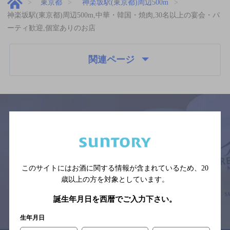
東京都
神楽坂駅(東京都)周辺500m
神楽坂駅(東京都)周辺500m,中華・韓国・焼肉,30名以上の宴会・パ
ーティ歓迎,個室ありのお店
関連ページ
サイトマップ
ご意見・ご感想
利用規約
※それぞれのお店のメニューや営業時間などの掲載情報については、
予告なしに変更されることがありますので、
このサイトにはお酒に関する情報が含まれているため、
20
念のためお店にご確認の上ご来店くださいますようお願い申し上げま
す。
歳以上の方を対象としています。
誕生年月日を西暦でご入力下さい。
情報提供：ぐるなび
生年月日