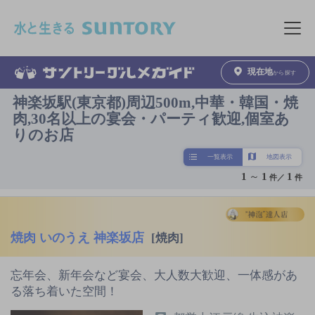
このページの本文へ移動
メニュ
現在地
から探す
神楽坂駅(東京都)周辺500m,中華・韓国・焼
肉,30名以上の宴会・パーティ歓迎,個室あ
りのお店
一覧表示
地図表示
1
～
1
1
件／
件
焼肉 いのうえ 神楽坂店
[焼肉]
忘年会、新年会など宴会、大人数大歓迎、一体感があ
る落ち着いた空間！