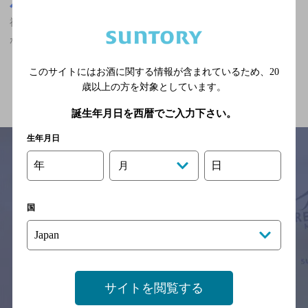
東京都
神楽坂駅(東京都)周辺500m
神楽坂駅(東京都)周辺500m,中華・韓国・焼肉,マスターズドリーム
が飲める,30名以上の宴会・パーティ歓迎のお店
このサイトにはお酒に関する情報が含まれているため、
20
関連ページ
歳以上の方を対象としています。
誕生年月日を西暦でご入力下さい。
生年月日
年
日
月
サイトマップ
ご意見・ご感想
利用規約
※それぞれのお店のメニューや営業時間などの掲載情報については、
国
予告なしに変更されることがありますので、
念のためお店にご確認の上ご来店くださいますようお願い申し上げま
す。
情報提供：ぐるなび
サイトを閲覧する