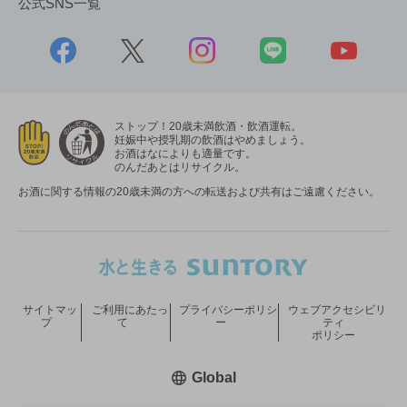
公式SNS一覧
ストップ！20歳未満飲酒・飲酒運転。
妊娠中や授乳期の飲酒はやめましょう。
お酒はなによりも適量です。
のんだあとはリサイクル。
お酒に関する情報の20歳未満の方への転送および共有はご遠慮ください。
サイトマッ
ご利用にあたっ
プライバシーポリシ
ウェブアクセシビリ
プ
て
ー
ティ
ポリシー
新しいウィンドウで開く
Global