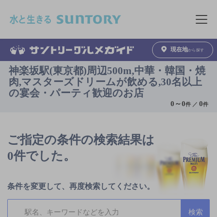
このページの本文へ移動
メニュ
現在地
から探す
神楽坂駅(東京都)周辺500m,中華・韓国・焼
肉,マスターズドリームが飲める,30名以上
の宴会・パーティ歓迎のお店
0
～
0
0
件 ／
件
ご指定の条件の検索結果は
0件でした。
条件を変更して、再度検索してください。