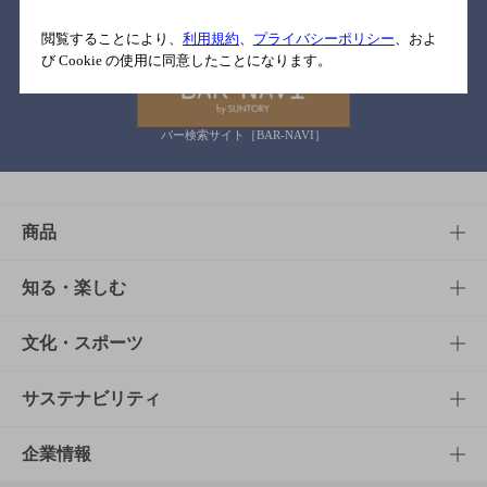
関連リンク
閲覧することにより、
利用規約
、
プライバシーポリシー
、およ
び Cookie の使用に同意したことになります。
バー検索サイト［BAR-NAVI］
商品
商品TOP
知る・楽しむ
商品一覧
知る・楽しむTOP
文化・スポーツ
商品発売情報
キャンペーン
文化・スポーツTOP
サステナビリティ
栄養成分一覧
工場見学
サントリーホール
サステナビリティTOP
企業情報