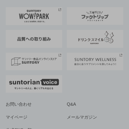
お料理・お酒レシピ
サントリー美術館
トップメッセージ
企業情報TOP
地域情報
サントリーサンバーズ大阪
サントリーが考えるサステナビリティ経営
企業概要
東京サントリーサンゴリアス
ESG情報ポータル
グループ企業一覧
サントリースポーツ
サステナビリティストーリーズ
事業所一覧
採用情報
お問い合わせ
Q&A
マイページ
メールマガジン