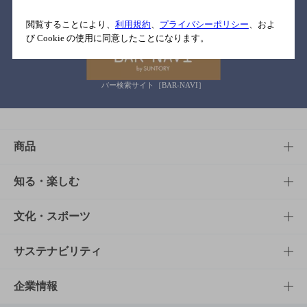
関連リンク
閲覧することにより、
利用規約
、
プライバシーポリシー
、およ
び Cookie の使用に同意したことになります。
バー検索サイト［BAR-NAVI］
商品
商品TOP
知る・楽しむ
商品一覧
知る・楽しむTOP
文化・スポーツ
商品発売情報
キャンペーン
文化・スポーツTOP
サステナビリティ
栄養成分一覧
工場見学
サントリーホール
サステナビリティTOP
企業情報