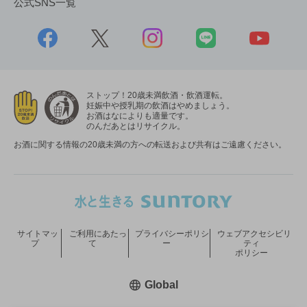
公式SNS一覧
ストップ！20歳未満飲酒・飲酒運転。
妊娠中や授乳期の飲酒はやめましょう。
お酒はなによりも適量です。
のんだあとはリサイクル。
お酒に関する情報の20歳未満の方への転送および共有はご遠慮ください。
サイトマッ
ご利用にあたっ
プライバシーポリシ
ウェブアクセシビリ
プ
て
ー
ティ
ポリシー
新しいウィンドウで開く
Global