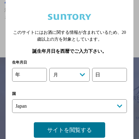
東京都
江戸川橋駅(東京都)周辺500m
江戸川橋駅(東京都)周辺500m,洋食,ザ・プレミアム・モルツが飲め
る,飲み放題ありのお店
このサイトにはお酒に関する情報が含まれているため、
20
関連ページ
歳以上の方を対象としています。
誕生年月日を西暦でご入力下さい。
生年月日
年
日
月
サイトマップ
ご意見・ご感想
利用規約
※それぞれのお店のメニューや営業時間などの掲載情報については、
国
予告なしに変更されることがありますので、
念のためお店にご確認の上ご来店くださいますようお願い申し上げま
す。
情報提供：ぐるなび
サイトを閲覧する