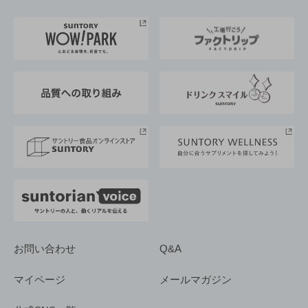
お料理・お酒レシピ
サントリー美術館
トップメッセージ
企業情報TOP
地域情報
サントリーサンバーズ大阪
サントリーが考えるサステナビリティ経営
企業概要
東京サントリーサンゴリアス
ESG情報ポータル
グループ企業一覧
サントリースポーツ
サステナビリティストーリーズ
事業所一覧
採用情報
お問い合わせ
Q&A
マイページ
メールマガジン