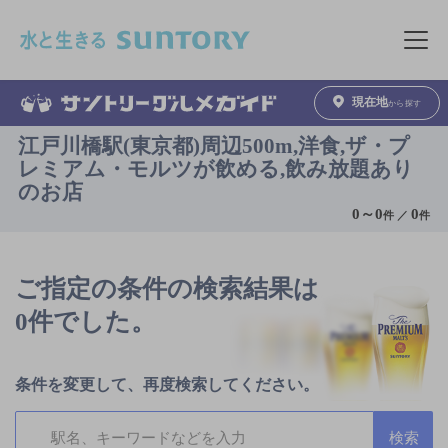
このページの本文へ移動
メニュ
現在地
から探す
江戸川橋駅(東京都)周辺500m,洋食,ザ・プ
レミアム・モルツが飲める,飲み放題あり
のお店
0
～
0
0
件 ／
件
ご指定の条件の検索結果は
0件でした。
条件を変更して、再度検索してください。