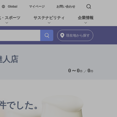
新しいウィンドウで開く
Global
マイページ
お問い合わせ
検索窓を開く
化・スポーツ
サステナビリティ
企業情報
現在地
から探す
達人店
0
～
0
0
件 ／
件
0件でした。