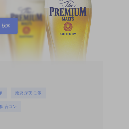
家
池袋 深夜 ご飯
駅 合コン