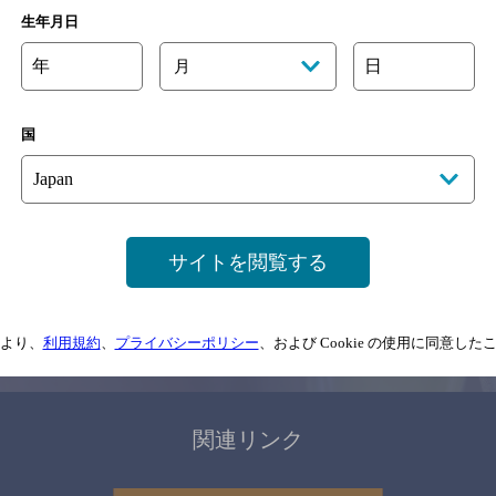
関連ページ
生年月日
年
日
月
国
サイトマップ
ご意見・ご感想
利用規約
サイトを閲覧する
情報については、
予告なしに変更されることがありますので、
念のためお店にご確
より、
利用規約
、
プライバシーポリシー
、および Cookie の使用に同意し
情報提供：ぐるなび
関連リンク