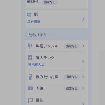
町名番地
指定なし
駅
江戸川橋
こだわり条件
料理ジャンル
指定なし
達人ランク
神泡達人店
飲みたいお酒
指定なし
予算
指定なし
目的