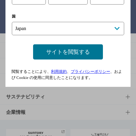
国
バー検索サイト［BAR-NAVI］
商品
サイトを閲覧する
商品TOP
知る・楽しむ
閲覧することにより、
利用規約
、
プライバシーポリシー
、およ
び Cookie の使用に同意したことになります。
商品一覧
知る・楽しむTOP
文化・スポーツ
商品発売情報
キャンペーン
文化・スポーツTOP
サステナビリティ
栄養成分一覧
工場見学
サントリーホール
サステナビリティTOP
企業情報
お料理・お酒レシピ
サントリー美術館
トップメッセージ
企業情報TOP