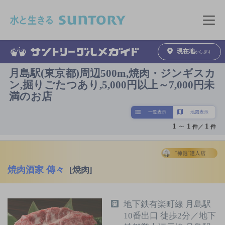
このページの本文へ移動
メニュ
現在地
から探す
月島駅(東京都)周辺500m,焼肉・ジンギスカ
ン,掘りごたつあり,5,000円以上～7,000円未
満のお店
一覧表示
地図表示
1
～
1
1
件／
件
焼肉酒家 傳々
[焼肉]
地下鉄有楽町線 月島駅
10番出口 徒歩2分／地下