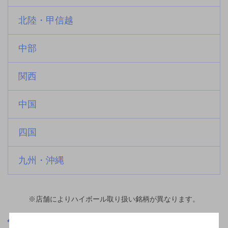
北陸・甲信越
中部
関西
中国
四国
九州・沖縄
※店舗によりハイボール取り扱い銘柄が異なります。
東京都
大島駅(東京都)周辺500m