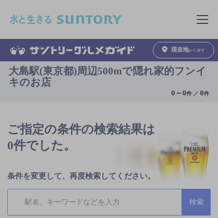
このページの本文へ移動
メニュ
現在地
から探す
大島駅(東京都)周辺500mで隠れ家的フンイ
キのお店
0
～
0
0
件 ／
件
ご指定の条件の検索結果は
0件でした。
条件を変更して、再度検索してください。