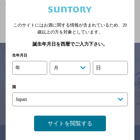
大島駅(東京都)周辺500mで隠れ家的フンイキのお店
関連ページ
このサイトにはお酒に関する情報が含まれているため、
20
歳以上の方を対象としています。
誕生年月日を西暦でご入力下さい。
生年月日
年
日
月
サイトマップ
ご意見・ご感想
利用規約
※それぞれのお店のメニューや営業時間などの掲載情報については、
予告なしに変更されることがありますので、
国
念のためお店にご確認の上ご来店くださいますようお願い申し上げま
す。
情報提供：ぐるなび
サイトを閲覧する
関連リンク