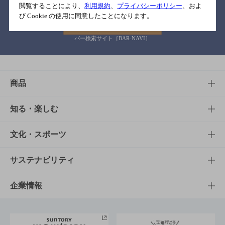
閲覧することにより、
利用規約
、
プライバシーポリシー
、およ
び Cookie の使用に同意したことになります。
バー検索サイト［BAR-NAVI］
商品
商品TOP
知る・楽しむ
商品一覧
知る・楽しむTOP
文化・スポーツ
商品発売情報
キャンペーン
文化・スポーツTOP
サステナビリティ
栄養成分一覧
工場見学
サントリーホール
サステナビリティTOP
企業情報
お料理・お酒レシピ
サントリー美術館
トップメッセージ
企業情報TOP