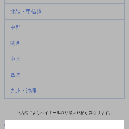
北陸・甲信越
中部
関西
中国
四国
九州・沖縄
※店舗によりハイボール取り扱い銘柄が異なります。
東京都
西ヶ原四丁目駅(東京都)周辺500m