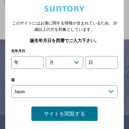
西ヶ原四丁目駅(東京都)周辺500mでクーポンありのお店
関連ページ
このサイトにはお酒に関する情報が含まれているため、
20
歳以上の方を対象としています。
誕生年月日を西暦でご入力下さい。
生年月日
年
日
月
サイトマップ
ご意見・ご感想
利用規約
※それぞれのお店のメニューや営業時間などの掲載情報については、
予告なしに変更されることがありますので、
国
念のためお店にご確認の上ご来店くださいますようお願い申し上げま
す。
情報提供：ぐるなび
サイトを閲覧する
関連リンク