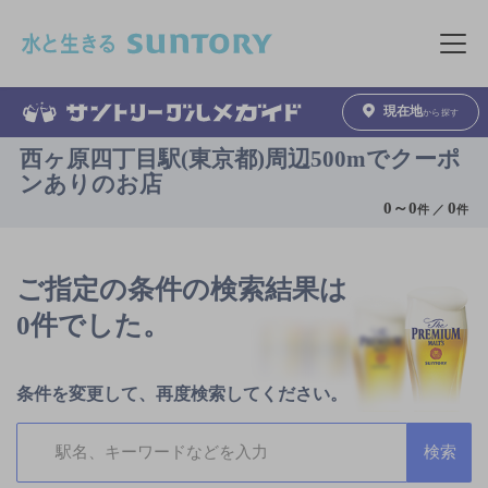
このページの本文へ移動
メニュ
現在地
から探す
西ヶ原四丁目駅(東京都)周辺500mでクーポ
ンありのお店
0
～
0
0
件 ／
件
ご指定の条件の検索結果は
0件でした。
条件を変更して、再度検索してください。