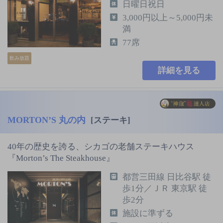
日曜日祝日
3,000円以上～5,000円未
満
77席
飲み放題
詳細を見る
MORTON’S 丸の内
[ステーキ]
40年の歴史を誇る、シカゴの老舗ステーキハウス
『Morton’s The Steakhouse』
都営三田線 日比谷駅 徒
歩1分／ＪＲ 東京駅 徒
歩2分
施設に準ずる