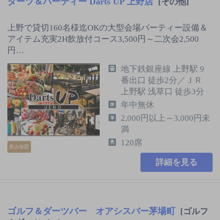
ダーツ＆パーティー Darts UP 上野店
[その他]
上野で貸切160名様迄OKの大型会場パーティー設備＆
アイテム充実2H飲放付コース3,500円～二次会2,500
円…
地下鉄銀座線 上野駅 9
番出口 徒歩2分／ＪＲ
上野駅 浅草口 徒歩3分
年中無休
2,000円以上～3,000円未
満
120席
飲み放題
詳細を見る
ゴルフ＆ダーツバー オアシスバー茅場町
[ゴルフ