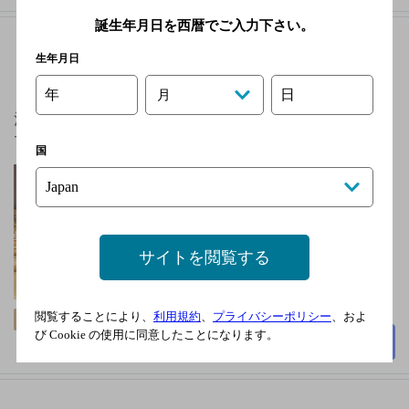
誕生年月日を西暦でご入力下さい。
生年月日
とこなつ家 池袋店
[居酒屋]
年
日
月
池袋駅東口徒歩5分◆気軽に立ち寄れるリゾート空間
で、スパイス香る本格料理や多彩なカクテルを堪能♪
国
ＪＲ 池袋駅 徒歩5分
無
3,000円以上～5,000円未
満
サイトを閲覧する
34席
閲覧することにより、
利用規約
、
プライバシーポリシー
、およ
飲み放題
び Cookie の使用に同意したことになります。
詳細を見る