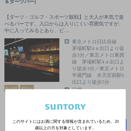
＆ダーツバー]
【ダーツ・ゴルフ・スポーツ観戦】と大人が本気で遊
べるバーです。入口からは入りにくい雰囲気ですが、
中に入ってみるとあら、ビ…
東京メトロ日比谷線
茅場町駅4ａ出口より徒
歩3分／東京メトロ東西
線 茅場町駅4ａ出口よ
り徒歩3分／東京メトロ
半蔵門線 水天宮前駅6
出口より徒歩5分
飲み放題
個室あり
日曜
2,000円以上～3,000円未
満
50席
このサイトにはお酒に関する情報が含まれているため、
20
詳細を見る
歳以上の方を対象としています。