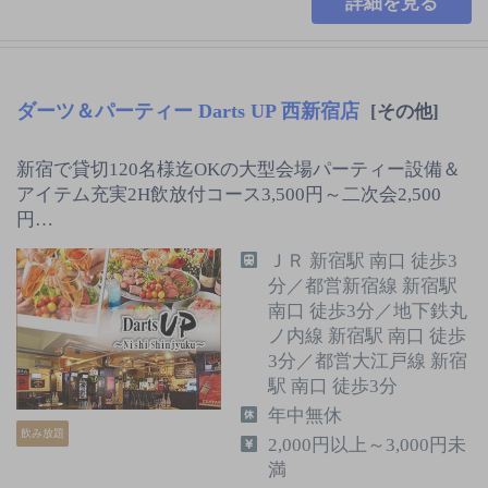
詳細を見る
ダーツ＆パーティー Darts UP 西新宿店
[その他]
新宿で貸切120名様迄OKの大型会場パーティー設備＆
アイテム充実2H飲放付コース3,500円～二次会2,500
円…
ＪＲ 新宿駅 南口 徒歩3
分／都営新宿線 新宿駅
南口 徒歩3分／地下鉄丸
ノ内線 新宿駅 南口 徒歩
3分／都営大江戸線 新宿
駅 南口 徒歩3分
年中無休
飲み放題
2,000円以上～3,000円未
満