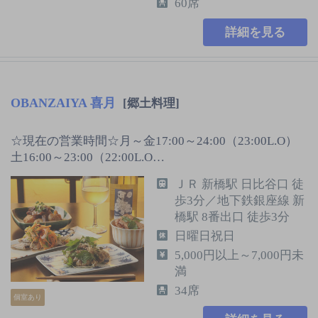
60席
詳細を見る
OBANZAIYA 喜月
[郷土料理]
☆現在の営業時間☆月～金17:00～24:00（23:00L.O）
土16:00～23:00（22:00L.O…
ＪＲ 新橋駅 日比谷口 徒
歩3分／地下鉄銀座線 新
橋駅 8番出口 徒歩3分
日曜日祝日
5,000円以上～7,000円未
満
34席
個室あり