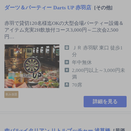
ダーツ＆パーティー Darts UP 赤羽店
[その他]
赤羽で貸切120名様迄OKの大型会場パーティー設備＆
アイテム充実2H飲放付コース3,000円～二次会2,500
円…
ＪＲ 赤羽駅 東口 徒歩1
分
年中無休
2,000円以上～3,000円未
満
70席
飲み放題
詳細を見る
肉バル×イタリアン リトルブッチャー 浅草橋
[居酒