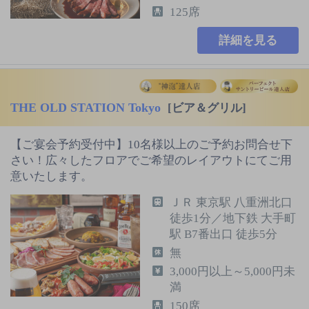
125席
詳細を見る
THE OLD STATION Tokyo
[ビア＆グリル]
【ご宴会予約受付中】10名様以上のご予約お問合せ下
さい！広々したフロアでご希望のレイアウトにてご用
意いたします。
ＪＲ 東京駅 八重洲北口
徒歩1分／地下鉄 大手町
駅 B7番出口 徒歩5分
無
3,000円以上～5,000円未
満
150席