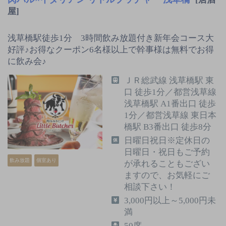
屋]
浅草橋駅徒歩1分 3時間飲み放題付き新年会コース大
好評♪お得なクーポン6名様以上で幹事様は無料でお得
に飲み会♪
ＪＲ総武線 浅草橋駅 東
口 徒歩1分／都営浅草線
浅草橋駅 A1番出口 徒歩
1分／都営浅草線 東日本
橋駅 B3番出口 徒歩8分
日曜日祝日※定休日の
日曜日・祝日もご予約
飲み放題
個室あり
が承れることもござい
ますので、お気軽にご
相談下さい！
3,000円以上～5,000円未
満
50席