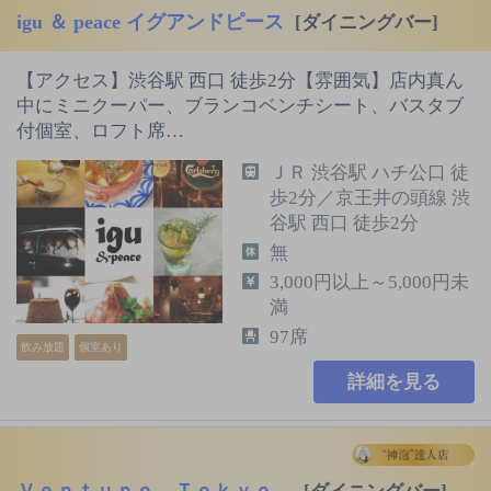
igu ＆ peace イグアンドピース
[ダイニングバー]
【アクセス】渋谷駅 西口 徒歩2分【雰囲気】店内真ん
中にミニクーパー、ブランコベンチシート、バスタブ
付個室、ロフト席…
ＪＲ 渋谷駅 ハチ公口 徒
歩2分／京王井の頭線 渋
谷駅 西口 徒歩2分
無
3,000円以上～5,000円未
満
97席
飲み放題
個室あり
詳細を見る
Ｖｅｎｔｕｎｏ Ｔｏｋｙｏ