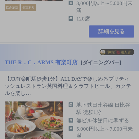
3,000円以上～5,000円未
飲み放題
個室あり
満
120席
詳細を見る
THE R．C．ARMS 有楽町店
[ダイニングバー]
【JR有楽町駅徒歩1分】ALL DAYで楽しめるブリティ
ッシュレストラン英国料理＆クラフトビール、カクテ
ルを楽し…
地下鉄日比谷線 日比谷
駅 徒歩1分
無ビル休館日に準ずる
5,000円以上～7,000円未
満