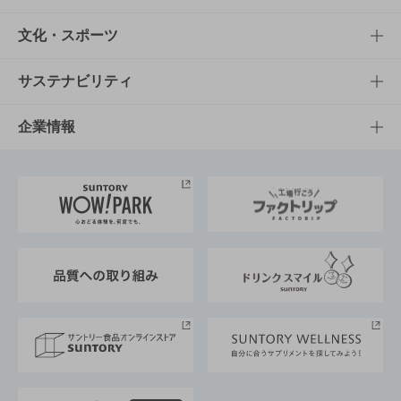
商品一覧
知る・楽しむTOP
文化・スポーツ
商品発売情報
キャンペーン
文化・スポーツTOP
サステナビリティ
栄養成分一覧
工場見学
サントリーホール
サステナビリティTOP
企業情報
お料理・お酒レシピ
サントリー美術館
トップメッセージ
企業情報TOP
地域情報
サントリーサンバーズ大阪
サントリーが考えるサステナビリティ経営
企業概要
東京サントリーサンゴリアス
ESG情報ポータル
グループ企業一覧
サントリースポーツ
サステナビリティストーリーズ
事業所一覧
採用情報