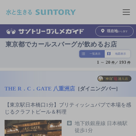
このページの本文へ移動
メニュ
現在地
から探す
東京都でカールスバーグが飲めるお店
一覧表示
地図表示
1
～
20
193
件／
件
THE R．C．GATE 八重洲店
[ダイニングバー]
【東京駅日本橋口1分】ブリティッシュパブで本場を感
じるクラフトビール＆料理
地下鉄銀座線 日本橋駅
徒歩1分