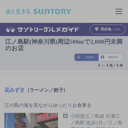
このページの本文へ移動
メニュ
現在地
から探す
江ノ島駅(神奈川県)周辺500mで2,000円未満
のお店
一覧表示
地図表示
1
～
1
1
件／
件
花みずき
[ラーメン／餃子]
江の島の海を見ながらゆったりお食事を
小田急江ノ島線 片瀬江
ノ島駅 徒歩2分／江ノ島