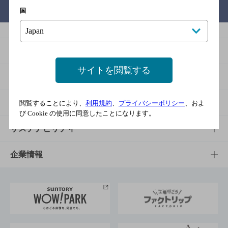
バー検索サイト［BAR-NAVI］
国
商品
サイトを閲覧する
商品TOP
知る・楽しむ
商品一覧
知る・楽しむTOP
文化・スポーツ
閲覧することにより、
利用規約
、
プライバシーポリシー
、およ
び Cookie の使用に同意したことになります。
商品発売情報
キャンペーン
文化・スポーツTOP
サステナビリティ
栄養成分一覧
工場見学
サントリーホール
サステナビリティTOP
企業情報
お料理・お酒レシピ
サントリー美術館
トップメッセージ
企業情報TOP
地域情報
サントリーサンバーズ大阪
サントリーが考えるサステナビリティ経営
企業概要
東京サントリーサンゴリアス