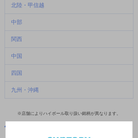
北陸・甲信越
中部
関西
中国
四国
九州・沖縄
※店舗によりハイボール取り扱い銘柄が異なります。
神奈川県
塔ノ沢駅(神奈川県)周辺500m