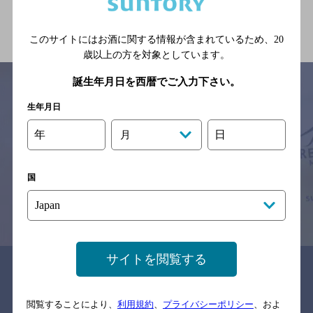
関連ページ
このサイトにはお酒に関する情報が含まれているため、
20
歳以上の方を対象としています。
誕生年月日を西暦でご入力下さい。
生年月日
サイトマップ
ご意見・ご感想
利用規約
年
日
月
※それぞれのお店のメニューや営業時間などの掲載情報については、
予告なしに変更されることがありますので、
念のためお店にご確認の上ご来店くださいますようお願い申し上げま
す。
国
情報提供：ぐるなび
サイトを閲覧する
関連リンク
閲覧することにより、
利用規約
、
プライバシーポリシー
、およ