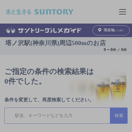
このページの本文へ移動
メニュ
現在地
から探す
塔ノ沢駅(神奈川県)周辺500mのお店
0
～
0
0
件 ／
件
ご指定の条件の検索結果は
0件でした。
条件を変更して、再度検索してください。