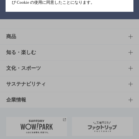
び Cookie の使用に同意したことになります。
バー検索サイト［BAR-NAVI］
商品
商品TOP
知る・楽しむ
商品一覧
知る・楽しむTOP
文化・スポーツ
商品発売情報
キャンペーン
文化・スポーツTOP
サステナビリティ
栄養成分一覧
工場見学
サントリーホール
サステナビリティTOP
企業情報
お料理・お酒レシピ
サントリー美術館
トップメッセージ
企業情報TOP
地域情報
サントリーサンバーズ大阪
サントリーが考えるサステナビリティ経営
企業概要