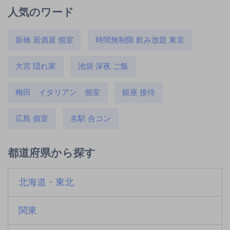
人気のワード
新橋 居酒屋 個室
時間無制限 飲み放題 東京
大宮 隠れ家
池袋 深夜 ご飯
梅田 イタリアン 個室
銀座 接待
広島 個室
名駅 合コン
都道府県から探す
北海道・東北
関東