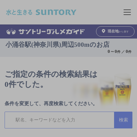
このページの本文へ移動
メニュ
現在地
から探す
小涌谷駅(神奈川県)周辺500mのお店
0
～
0
0
件 ／
件
ご指定の条件の検索結果は
0件でした。
条件を変更して、再度検索してください。