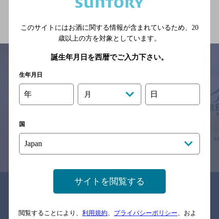
関連ページ
このサイトにはお酒に関する情報が含まれているため、
20
歳以上の方を対象としています。
誕生年月日を西暦でご入力下さい。
生年月日
サイトマップ
ご意見・ご感想
利用規約
年
日
月
※それぞれのお店のメニューや営業時間などの掲載情報については、
予告なしに変更されることがありますので、
念のためお店にご確認の上ご来店くださいますようお願い申し上げま
す。
国
情報提供：ぐるなび
サイトを閲覧する
関連リンク
閲覧することにより、
利用規約
、
プライバシーポリシー
、およ