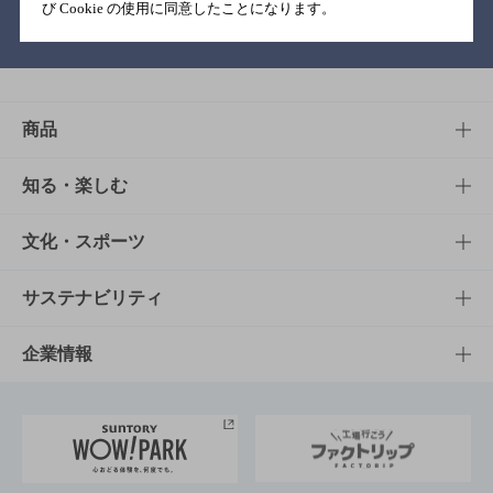
び Cookie の使用に同意したことになります。
バー検索サイト［BAR-NAVI］
商品
商品TOP
知る・楽しむ
商品一覧
知る・楽しむTOP
文化・スポーツ
商品発売情報
キャンペーン
文化・スポーツTOP
サステナビリティ
栄養成分一覧
工場見学
サントリーホール
サステナビリティTOP
企業情報
お料理・お酒レシピ
サントリー美術館
トップメッセージ
企業情報TOP
地域情報
サントリーサンバーズ大阪
サントリーが考えるサステナビリティ経営
企業概要