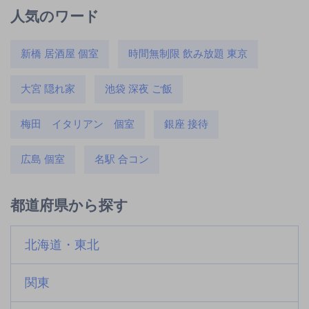
人気のワード
新橋 居酒屋 個室
時間無制限 飲み放題 東京
大宮 隠れ家
池袋 深夜 ご飯
梅田 イタリアン 個室
銀座 接待
広島 個室
名駅 合コン
都道府県から探す
北海道・東北
関東