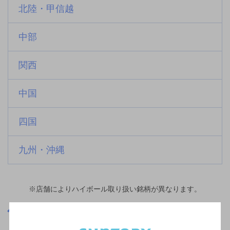
北陸・甲信越
中部
関西
中国
四国
九州・沖縄
※店舗によりハイボール取り扱い銘柄が異なります。
神奈川県
小涌谷駅(神奈川県)周辺500m