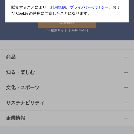
関連リンク
閲覧することにより、
利用規約
、
プライバシーポリシー
、およ
び Cookie の使用に同意したことになります。
バー検索サイト［BAR-NAVI］
商品
商品TOP
知る・楽しむ
商品一覧
知る・楽しむTOP
文化・スポーツ
商品発売情報
キャンペーン
文化・スポーツTOP
サステナビリティ
栄養成分一覧
工場見学
サントリーホール
サステナビリティTOP
企業情報
お料理・お酒レシピ
サントリー美術館
トップメッセージ
企業情報TOP