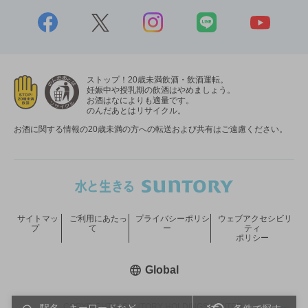
ストップ！20歳未満飲酒・飲酒運転。
妊娠中や授乳期の飲酒はやめましょう。
お酒はなによりも適量です。
のんだあとはリサイクル。
お酒に関する情報の20歳未満の方への転送および共有はご遠慮ください。
サイトマッ
ご利用にあたっ
プライバシーポリシ
ウェブアクセシビリ
プ
て
ー
ティ
ポリシー
新しいウィンドウで開く
Global
COPYRIGHT © SUNTORY HOLDINGS LIMITED.