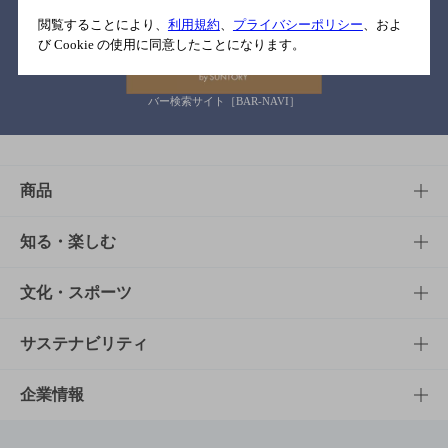
関連リンク
閲覧することにより、
利用規約
、
プライバシーポリシー
、およ
び Cookie の使用に同意したことになります。
バー検索サイト［BAR-NAVI］
商品
商品TOP
知る・楽しむ
商品一覧
知る・楽しむTOP
文化・スポーツ
商品発売情報
キャンペーン
文化・スポーツTOP
サステナビリティ
栄養成分一覧
工場見学
サントリーホール
サステナビリティTOP
企業情報
お料理・お酒レシピ
サントリー美術館
トップメッセージ
企業情報TOP