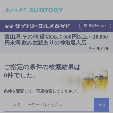
このページの本文へ移動
メニュ
現在地
から探す
富山県,その他,貸切OK,7,000円以上～10,000
円未満,飲み放題ありの神泡達人店
0
～
0
0
件 ／
件
ご指定の条件の検索結果は
0件でした。
条件を変更して、再度検索してください。