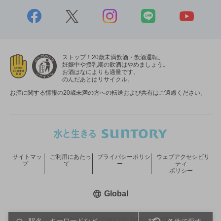
ストップ！20歳未満飲酒・飲酒運転。
妊娠中や授乳期の飲酒はやめましょう。
お酒はなによりも適量です。
のんだあとはリサイクル。
お酒に関する情報の20歳未満の方への転送および共有はご遠慮ください。
サイトマッ
ご利用にあたっ
プライバシーポリシ
ウェブアクセシビリ
プ
て
ー
ティ
ポリシー
新しいウィンドウで開く
Global
COPYRIGHT © SUNTORY HOLDINGS LIMITED.