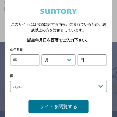
富山県,その他,貸切OK,7,000円以上～10,000円未満,飲み放題ありの
神泡達人店
関連ページ
このサイトにはお酒に関する情報が含まれているため、
20
歳以上の方を対象としています。
誕生年月日を西暦でご入力下さい。
生年月日
年
日
月
サイトマップ
ご意見・ご感想
利用規約
※それぞれのお店のメニューや営業時間などの掲載情報については、
国
予告なしに変更されることがありますので、
念のためお店にご確認の上ご来店くださいますようお願い申し上げま
す。
情報提供：ぐるなび
サイトを閲覧する