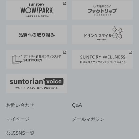
地域情報
サントリーサンバーズ大阪
サントリーが考えるサステナビリティ経営
企業概要
東京サントリーサンゴリアス
ESG情報ポータル
グループ企業一覧
サントリースポーツ
サステナビリティストーリーズ
事業所一覧
採用情報
お問い合わせ
Q&A
マイページ
メールマガジン
公式SNS一覧