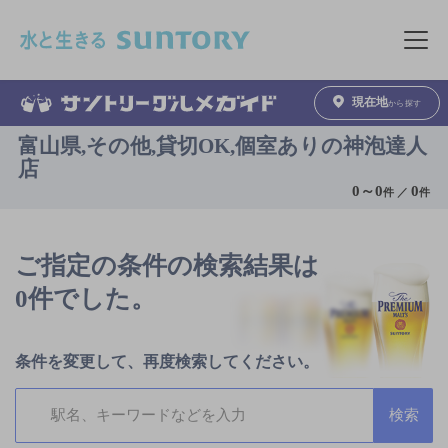
このページの本文へ移動
メニュ
現在地
から探す
富山県,その他,貸切OK,個室ありの神泡達人
店
0
～
0
0
件 ／
件
ご指定の条件の検索結果は
0件でした。
条件を変更して、再度検索してください。