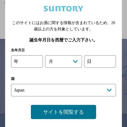
富山県,その他,貸切OK,個室ありの神泡達人店
関連ページ
このサイトにはお酒に関する情報が含まれているため、
20
歳以上の方を対象としています。
誕生年月日を西暦でご入力下さい。
生年月日
年
日
月
サイトマップ
ご意見・ご感想
利用規約
※それぞれのお店のメニューや営業時間などの掲載情報については、
予告なしに変更されることがありますので、
国
念のためお店にご確認の上ご来店くださいますようお願い申し上げま
す。
情報提供：ぐるなび
サイトを閲覧する
関連リンク