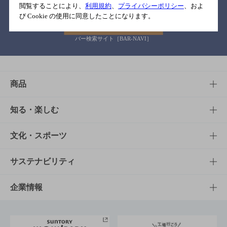
閲覧することにより、
利用規約
、
プライバシーポリシー
、およ
び Cookie の使用に同意したことになります。
バー検索サイト［BAR-NAVI］
商品
商品TOP
知る・楽しむ
商品一覧
知る・楽しむTOP
文化・スポーツ
商品発売情報
キャンペーン
文化・スポーツTOP
サステナビリティ
栄養成分一覧
工場見学
サントリーホール
サステナビリティTOP
企業情報
お料理・お酒レシピ
サントリー美術館
トップメッセージ
企業情報TOP