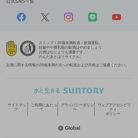
公式SNS一覧
ストップ！20歳未満飲酒・飲酒運転。
妊娠中や授乳期の飲酒はやめましょう。
お酒はなによりも適量です。
のんだあとはリサイクル。
お酒に関する情報の20歳未満の方への転送および共有はご遠慮ください。
サイトマッ
ご利用にあたっ
プライバシーポリシ
ウェブアクセシビリ
プ
て
ー
ティ
ポリシー
新しいウィンドウで開く
Global