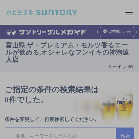
このページの本文へ移動
メニュ
現在地
から探す
富山県,ザ・プレミアム・モルツ香るエー
ルが飲める,オシャレなフンイキの神泡達
人店
0
～
0
0
件 ／
件
ご指定の条件の検索結果は
0件でした。
条件を変更して、再度検索してください。