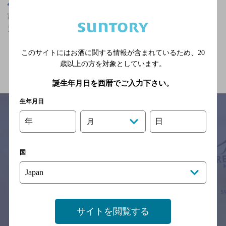
富山県
富山県,ザ・プレミアム・モルツ香るエールが飲める,オシャレなフ
ンイキの神泡達人店
このサイトにはお酒に関する情報が含まれているため、
20
関連ページ
歳以上の方を対象としています。
誕生年月日を西暦でご入力下さい。
生年月日
年
日
月
サイトマップ
ご意見・ご感想
利用規約
※それぞれのお店のメニューや営業時間などの掲載情報については、
国
予告なしに変更されることがありますので、
念のためお店にご確認の上ご来店くださいますようお願い申し上げま
す。
情報提供：ぐるなび
サイトを閲覧する