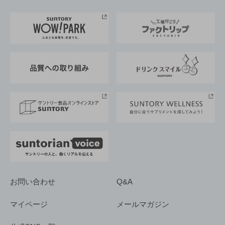
お料理・お酒レシピ
サントリー美術館
トップメッセージ
企業情報TOP
地域情報
サントリーサンバーズ大阪
サントリーが考えるサステナビリティ経営
企業概要
東京サントリーサンゴリアス
ESG情報ポータル
グループ企業一覧
サントリースポーツ
サステナビリティストーリーズ
事業所一覧
採用情報
お問い合わせ
Q&A
マイページ
メールマガジン