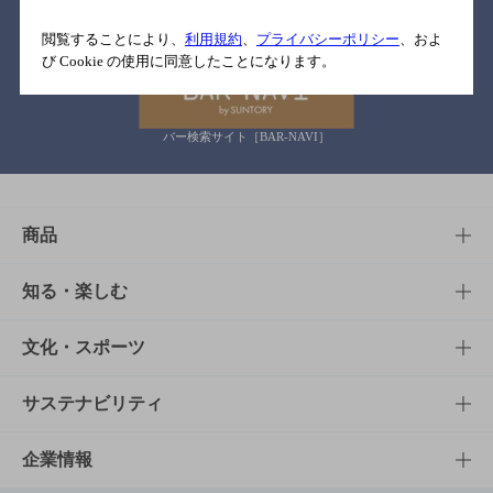
関連リンク
閲覧することにより、
利用規約
、
プライバシーポリシー
、およ
び Cookie の使用に同意したことになります。
バー検索サイト［BAR-NAVI］
商品
商品TOP
知る・楽しむ
商品一覧
知る・楽しむTOP
文化・スポーツ
商品発売情報
キャンペーン
文化・スポーツTOP
サステナビリティ
栄養成分一覧
工場見学
サントリーホール
サステナビリティTOP
企業情報