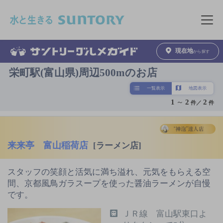
このページの本文へ移動
メニュ
現在地
から探す
栄町駅(富山県)周辺500mのお店
一覧表示
地図表示
1
～
2
2
件／
件
来来亭 富山稲荷店
[ラーメン店]
スタッフの笑顔と活気に満ち溢れ、元気をもらえる空
間、京都風鳥ガラスープを使った醤油ラーメンが自慢
です。
ＪＲ線 富山駅東口よ