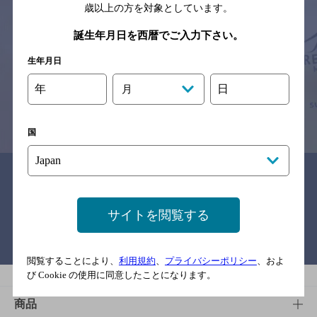
歳以上の方を対象としています。
サイトマップ
ご意見・ご感想
利用規約
誕生年月日を西暦でご入力下さい。
※それぞれのお店のメニューや営業時間などの掲載情報については、
生年月日
予告なしに変更されることがありますので、
念のためお店にご確認の上ご来店くださいますようお願い申し上げま
す。
年
日
月
情報提供：ぐるなび
国
関連リンク
サイトを閲覧する
バー検索サイト［BAR-NAVI］
閲覧することにより、
利用規約
、
プライバシーポリシー
、およ
び Cookie の使用に同意したことになります。
商品