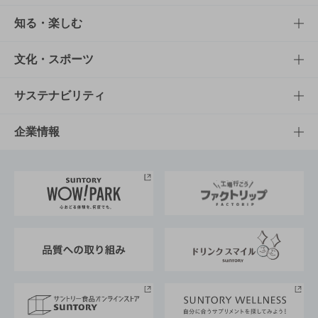
商品TOP
知る・楽しむ
商品一覧
知る・楽しむTOP
文化・スポーツ
商品発売情報
キャンペーン
文化・スポーツTOP
サステナビリティ
栄養成分一覧
工場見学
サントリーホール
サステナビリティTOP
企業情報
お料理・お酒レシピ
サントリー美術館
トップメッセージ
企業情報TOP
地域情報
サントリーサンバーズ大阪
サントリーが考えるサステナビリティ経営
企業概要
東京サントリーサンゴリアス
ESG情報ポータル
グループ企業一覧
サントリースポーツ
サステナビリティストーリーズ
事業所一覧
採用情報