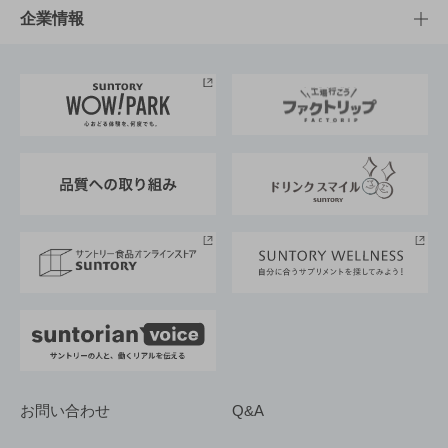
栄養成分一覧
工場見学
サントリーホール
サステナビリティTOP
企業情報
お料理・お酒レシピ
サントリー美術館
トップメッセージ
企業情報TOP
地域情報
サントリーサンバーズ大阪
サントリーが考えるサステナビリティ経営
企業概要
東京サントリーサンゴリアス
ESG情報ポータル
グループ企業一覧
サントリースポーツ
サステナビリティストーリーズ
事業所一覧
採用情報
お問い合わせ
Q&A