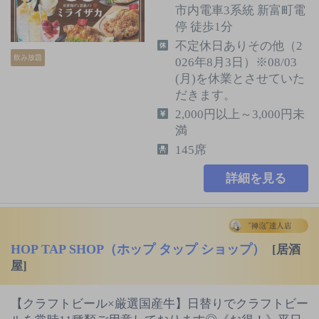
市内電車3系統 新富町電
停 徒歩1分
不定休日ありその他（2
飲み放題
026年8月3日）※08/03
(月)を休業とさせていた
だきます。
2,000円以上～3,000円未
満
145席
詳細を見る
HOP TAP SHOP（ホップ タップ ショップ）
[居酒
屋]
【クラフトビール×厳選国産牛】日替りでクラフトビー