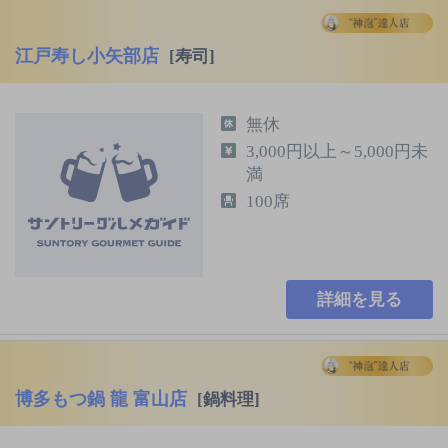
江戸寿し小矢部店
[寿司]
無休
3,000円以上～5,000円未
満
100席
詳細を見る
博多もつ鍋 龍 富山店
[鍋料理]