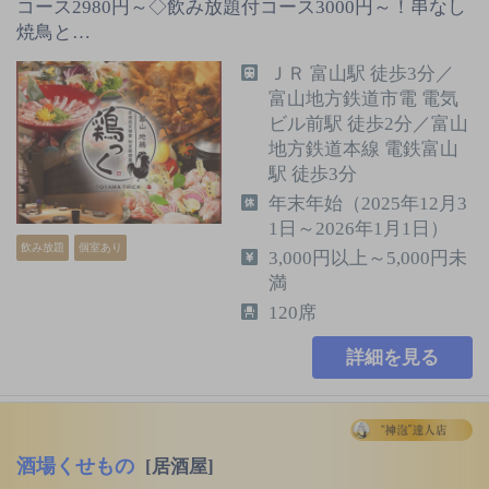
コース2980円～◇飲み放題付コース3000円～！串なし
焼鳥と…
ＪＲ 富山駅 徒歩3分／
富山地方鉄道市電 電気
ビル前駅 徒歩2分／富山
地方鉄道本線 電鉄富山
駅 徒歩3分
年末年始（2025年12月3
1日～2026年1月1日）
飲み放題
個室あり
3,000円以上～5,000円未
満
120席
詳細を見る
酒場くせもの
[居酒屋]