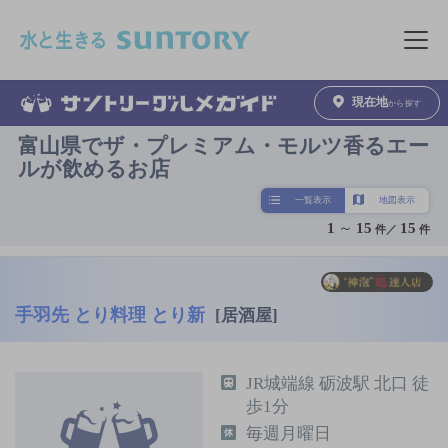
このページの本文へ移動
メニュ
現在地
から探す
富山県でザ・プレミアム・モルツ香るエー
ルが飲めるお店
一覧表示
地図表示
1
～
15
15
件／
件
手羽先 とり料理 とり新
[居酒屋]
JR城端線 砺波駅 北口 徒
歩1分
毎週月曜日