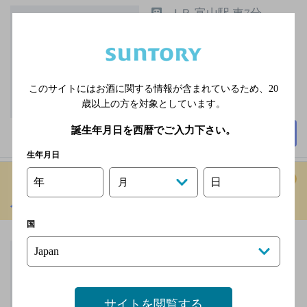
ＪＲ 富山駅 車7分
毎週月曜日
3,000円以上～5,000円未
満
68席
このサイトにはお酒に関する情報が含まれているため、
20
歳以上の方を対象としています。
誕生年月日を西暦でご入力下さい。
詳細を見る
生年月日
年
日
月
八十神
[居酒屋]
国
富山地方鉄道本線 東三
日市駅 徒歩6分／JR北陸
本線 黒部駅 車2分
毎週日曜日
サイトを閲覧する