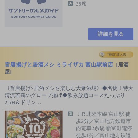
25席
詳細を見る
旨唐揚げと居酒メシ ミライザカ 富山駅前店
[居酒
屋]
《旨唐揚げ×居酒メシを楽しむ大衆酒場》◆名物！特大
清流若鶏のグローブ揚げ◆飲み放題コースたっぷり
2.5H＆ドリン…
ＪＲ北陸本線 富山駅 徒
歩2分／富山地方鉄道市
内電車2系統 新富町電停
徒歩1分／富山地方鉄道