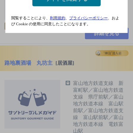
3,000円以上～5,000円未
満
閲覧することにより、
利用規約
、
プライバシーポリシー
、およ
80席
び Cookie の使用に同意したことになります。
飲み放題
詳細を見る
路地裏酒場 丸坊主
[居酒屋]
富山地方鉄道支線 新
富町駅／富山地方鉄道
支線 県庁前駅／富山
地方鉄道本線 富山駅
前駅／富山地方鉄道支
線 富山駅前駅／富山
地方鉄道本線 電鉄富
山駅