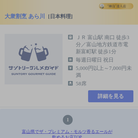
大衆割烹 あら川
[日本料理]
ＪＲ 富山駅 南口 徒歩3
分／富山地方鉄道市電
新富町駅 徒歩1分
毎週日曜日 祝日
5,000円以上～7,000円未
満
58席
詳細を見る
1
富山県でザ・プレミアム・モルツ香るエールが
飲めるお店TOP