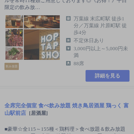
ルを常時11種類ご用意しております◎《お得！》平日
限定の飲み放…
万葉線 末広町駅 徒歩1
分／万葉線 片原町駅 徒
歩4分
不定休日あり
3,000円以上～5,000円未
満
88席
飲み放題
詳細を見る
全席完全個室 食べ飲み放題 焼き鳥居酒屋 鶏っく 富
山駅前店
[居酒屋]
■豪華☆全115～155種＜鶏料理＞食べ放題＆飲み放題